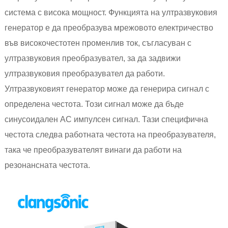
система с висока мощност. Функцията на ултразвуковия
генератор е да преобразува мрежовото електричество
във високочестотен променлив ток, съгласуван с
ултразвуковия преобразувател, за да задвижи
ултразвуковия преобразувател да работи.
Ултразвуковият генератор може да генерира сигнал с
определена честота. Този сигнал може да бъде
синусоидален AC импулсен сигнал. Тази специфична
честота следва работната честота на преобразувателя,
така че преобразувателят винаги да работи на
резонансната честота.