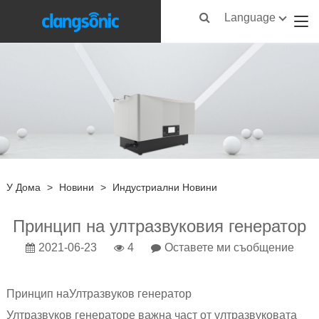
Language
У Дома
>
Новини
>
Индустриални Новини
Принцип на ултразвуковия генератор
2021-06-23
4
Оставете ми съобщение
Принцип на
Ултразвуков генератор
Ултразвуков генератор
е важна част от ултразвуковата