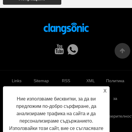
Links
Sitemap
RSS
XML
Политика
X
за
Ние използваме бисквитки, за да ви
предложим по-добро сърфиране, да
анализираме трафика на сайта и да
поверителнос
персонализираме съдържанието.
Използвайки този сайт, вие се съгласявате