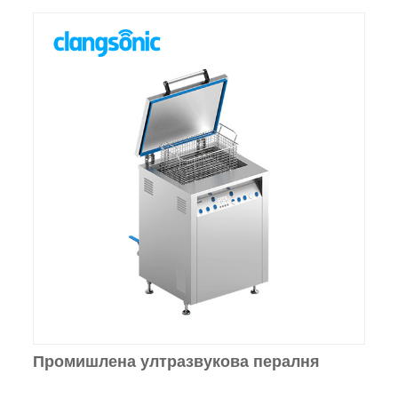
Промишлена ултразвукова пералня