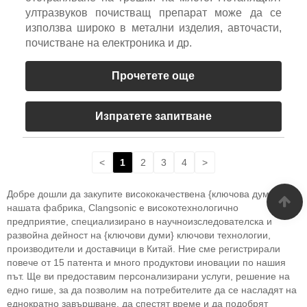
ултразвуков почистващ препарат може да се
използва широко в метални изделия, авточасти,
почистване на електроника и др.
Прочетете още
Изпратете запитване
<
1
2
3
4
>
Добре дошли да закупите висококачествена {ключова дума} от
нашата фабрика, Clangsonic е високотехнологично
предприятие, специализирано в научноизследователска и
развойна дейност на {ключови думи} ключови технологии,
производители и доставчици в Китай. Ние сме регистрирали
повече от 15 патента и много продуктови иновации по нашия
път. Ще ви предоставим персонализирани услуги, решение на
едно гише, за да позволим на потребителите да се насладят на
еднократно завършване, да спестят време и да подобрят