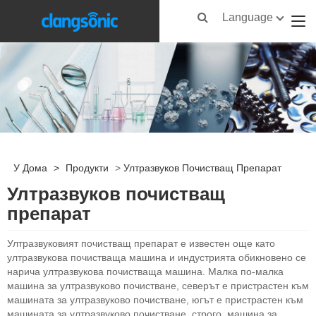
Language
У Дома
>
Продукти
>
Ултразвуков Почистващ Препарат
Ултразвуков почистващ
препарат
Ултразвуковият почистващ препарат е известен още като
ултразвукова почистваща машина и индустрията обикновено се
нарича ултразвукова почистваща машина. Малка по-малка
машина за ултразвуково почистване, северът е пристрастен към
машината за ултразвуково почистване, югът е пристрастен към
машината за ултразвуково почистване, строго, машина за