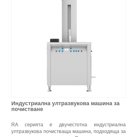
Индустриална ултразвукова машина за
почистване
RA серията е двучестотна индустриална
ултразвукова почистваща машина, подходяща за