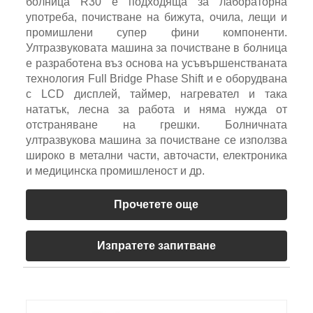
болница R30 е подходяща за лабораторна
употреба, почистване на бижута, очила, лещи и
промишлени супер фини компоненти.
Ултразвуковата машина за почистване в болница
е разработена въз основа на усъвършенстваната
технология Full Bridge Phase Shift и е оборудвана
с LCD дисплей, таймер, нагревател и така
нататък, лесна за работа и няма нужда от
отстраняване на грешки. Болничната
ултразвукова машина за почистване се използва
широко в метални части, авточасти, електроника
и медицинска промишленост и др.
Прочетете още
Изпратете запитване