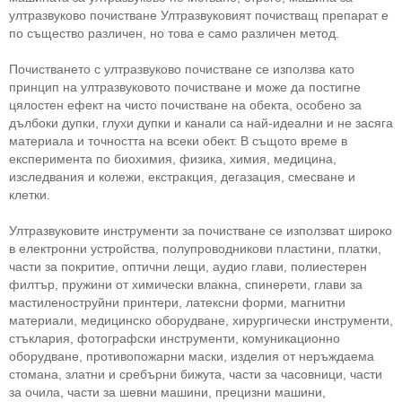
ултразвуково почистване Ултразвуковият почистващ препарат е
по същество различен, но това е само различен метод.
Почистването с ултразвуково почистване се използва като
принцип на ултразвуковото почистване и може да постигне
цялостен ефект на чисто почистване на обекта, особено за
дълбоки дупки, глухи дупки и канали са най-идеални и не засяга
материала и точността на всеки обект. В същото време в
експеримента по биохимия, физика, химия, медицина,
изследвания и колежи, екстракция, дегазация, смесване и
клетки.
Ултразвуковите инструменти за почистване се използват широко
в електронни устройства, полупроводникови пластини, платки,
части за покритие, оптични лещи, аудио глави, полиестерен
филтър, пружини от химически влакна, спинерети, глави за
мастиленоструйни принтери, латексни форми, магнитни
материали, медицинско оборудване, хирургически инструменти,
стъклария, фотографски инструменти, комуникационно
оборудване, противопожарни маски, изделия от неръждаема
стомана, златни и сребърни бижута, части за часовници, части
за очила, части за шевни машини, прецизни машини,