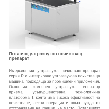
Потапящ ултразвуков почистващ
препарат
Имерсионният ултразвуков почистващ препарат
серия R е интегрирана ултразвукова почистваща
машина, подходяща за промишлени приложения.
Основният компонент ултразвуков генератор
приема усъвършенствана технологична
платформа T, която има висока ефективност на
почистване, лесни операции и няма нужда от
отстраняване на грешки на място. Потапящият