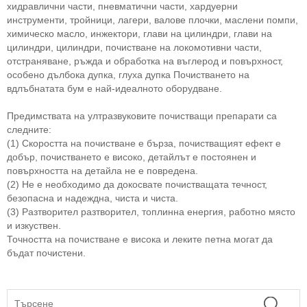
хидравлични части, пневматични части, хардуерни
инструменти, тройници, лагери, валове плочки, маслени помпи,
химическо масло, инжектори, глави на цилиндри, глави на
цилиндри, цилиндри, почистване на локомотивни части,
отстраняване, ръжда и обработка на въглерод и повърхност,
особено дълбока дупка, глуха дупка Почистването на
вдлъбнатата бум е най-идеалното оборудване.
Предимствата на ултразвуковите почистващи препарати са
следните:
(1) Скоростта на почистване е бърза, почистващият ефект е
добър, почистването е високо, детайлът е постоянен и
повърхността на детайла не е повредена.
(2) Не е необходимо да докосвате почистващата течност,
безопасна и надеждна, чиста и чиста.
(3) Разтворител разтворител, топлинна енергия, работно място
и изкуствен.
Точността на почистване е висока и леките петна могат да
бъдат почистени.