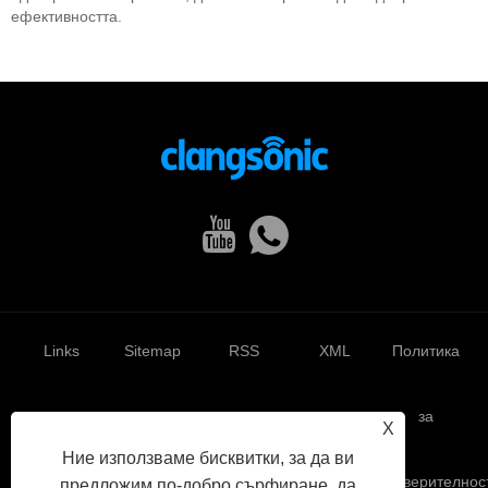
ефективността.
Links
Sitemap
RSS
XML
Политика
за
X
Ние използваме бисквитки, за да ви
поверителнос
предложим по-добро сърфиране, да