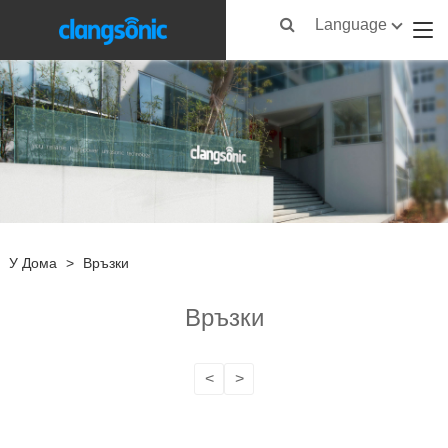
Language
У Дома
>
Връзки
Връзки
<
>