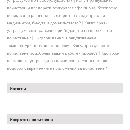
|
ултразвуковите преобразуватели?
Как ултразвуковите
почистващи препарати осигуряват ефективни, безопасно
почистващи разтвори в секторите на индустриални,
|
медицински, бижута и домакинството?
Какво прави
ултразвуковите трансдюсери бъдещето на прецизното
|
почистване?
Цифрові панелі з регулюванням
|
температури, потужності та часу
Как ултразвуковото
|
почистване подобрява вашия работен процес?
Как може
настолната ултразвукова почистваща технология да
подобри съвременните приложения за почистване?
Изтегли
Изпратете запитване