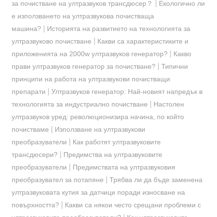
|
за почистване на ултразвуков трансдюсер？
Екологично ли
е използването на ултразвукова почистваща
|
машина?
Историята на развитието на технологията за
|
ултразвуково почистване
Какви са характеристиките и
|
приложенията на 2000w ултразвуков генератор?
Какво
|
прави ултразвуков генератор за почистване?
Типични
принципи на работа на ултразвукови почистващи
|
препарати
Ултразвуков генератор: Най-новият напредък в
|
технологията за индустриално почистване
Настолен
ултразвуков уред: революционизира начина, по който
|
почистваме
Използване на ултразвукови
|
преобразуватели
Как работят ултразвуковите
|
трансдюсери?
Предимства на ултразвуковите
|
преобразуватели
Предимствата на ултразвуковия
|
преобразувател за потапяне
Трябва ли да бъде заменена
ултразвуковата кутия за датчици поради износване на
|
повърхността?
Какви са някои често срещани проблеми с