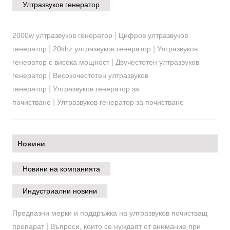
Ултразвуков генератор
|
2000w ултразвуков генератор
Цифров ултразвуков
|
|
генератор
20khz ултразвуков генератор
Ултразвуков
|
генератор с висока мощност
Двучестотен ултразвуков
|
генератор
Високочестотен ултразвуков
|
генератор
Ултразвуков генератор за
|
почистване
Ултразвуков генератор за почистване
Новини
Новини на компанията
Индустриални новини
Предпазни мерки и поддръжка на ултразвуков почистващ
|
препарат
Въпроси, които се нуждаят от внимание при