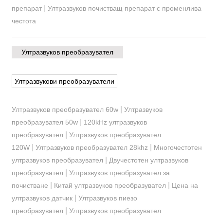
|
препарат
Ултразвуков почистващ препарат с променлива
честота
Ултразвуков преобразувател
Ултразвукови преобразуватели
|
Ултразвуков преобразувател 60w
Ултразвуков
|
преобразувател 50w
120kHz ултразвуков
|
преобразувател
Ултразвуков преобразувател
|
|
120W
Ултразвуков преобразувател 28khz
Многочестотен
|
ултразвуков преобразувател
Двучестотен ултразвуков
|
преобразувател
Ултразвуков преобразувател за
|
|
почистване
Китай ултразвуков преобразувател
Цена на
|
ултразвуков датчик
Ултразвуков пиезо
|
преобразувател
Ултразвуков преобразувател