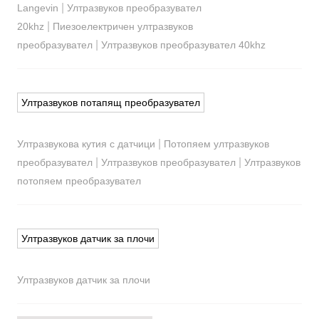
|
Langevin
Ултразвуков преобразувател
|
20khz
Пиезоелектричен ултразвуков
|
преобразувател
Ултразвуков преобразувател 40khz
Ултразвуков потапящ преобразувател
|
Ултразвукова кутия с датчици
Потопяем ултразвуков
|
|
преобразувател
Ултразвуков преобразувател
Ултразвуков
потопяем преобразувател
Ултразвуков датчик за плочи
Ултразвуков датчик за плочи