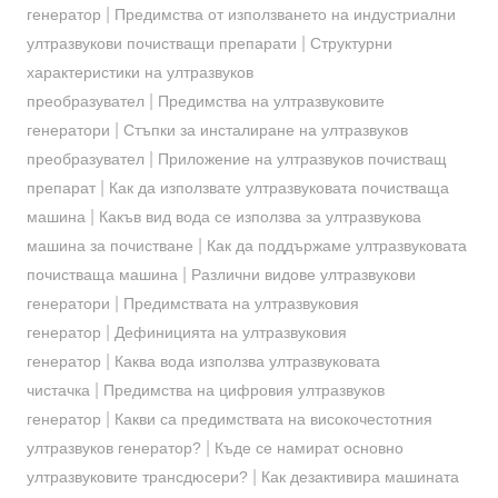
|
генератор
Предимства от използването на индустриални
|
ултразвукови почистващи препарати
Структурни
характеристики на ултразвуков
|
преобразувател
Предимства на ултразвуковите
|
генератори
Стъпки за инсталиране на ултразвуков
|
преобразувател
Приложение на ултразвуков почистващ
|
препарат
Как да използвате ултразвуковата почистваща
|
машина
Какъв вид вода се използва за ултразвукова
|
машина за почистване
Как да поддържаме ултразвуковата
|
почистваща машина
Различни видове ултразвукови
|
генератори
Предимствата на ултразвуковия
|
генератор
Дефиницията на ултразвуковия
|
генератор
Каква вода използва ултразвуковата
|
чистачка
Предимства на цифровия ултразвуков
|
генератор
Какви са предимствата на високочестотния
|
ултразвуков генератор?
Къде се намират основно
|
ултразвуковите трансдюсери?
Как дезактивира машината