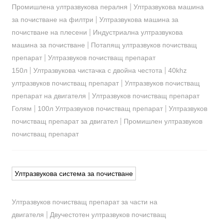
|
Промишлена ултразвукова пералня
Ултразвукова машина
|
за почистване на филтри
Ултразвукова машина за
|
почистване на плесени
Индустриална ултразвукова
|
машина за почистване
Потапящ ултразвуков почистващ
|
препарат
Ултразвуков почистващ препарат
|
|
150л
Ултразвукова чистачка с двойна честота
40khz
|
ултразвуков почистващ препарат
Ултразвуков почистващ
|
препарат на двигателя
Ултразвуков почистващ препарат
|
|
Голям
100л Ултразвуков почистващ препарат
Ултразвуков
|
почистващ препарат за двигател
Промишлен ултразвуков
почистващ препарат
Ултразвукова система за почистване
Ултразвуков почистващ препарат за части на
|
двигателя
Двучестотен ултразвуков почистващ