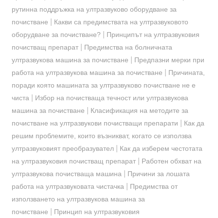
рутинна поддръжка на ултразвуково оборудване за
|
почистване
Какви са предимствата на ултразвуковото
|
оборудване за почистване?
Принципът на ултразвуковия
|
почистващ препарат
Предимства на болничната
|
ултразвукова машина за почистване
Предпазни мерки при
|
работа на ултразвукова машина за почистване
Причината,
поради която машината за ултразвуково почистване не е
|
чиста
Избор на почистваща течност или ултразвукова
|
машина за почистване
Класификация на методите за
|
почистване на ултразвукови почистващи препарати
Как да
решим проблемите, които възникват, когато се използва
|
ултразвуковият преобразувател
Как да изберем честотата
|
на ултразвуковия почистващ препарат
Работен обхват на
|
ултразвукова почистваща машина
Причини за лошата
|
работа на ултразвуковата чистачка
Предимства от
използването на ултразвукова машина за
|
почистване
Принцип на ултразвуковия