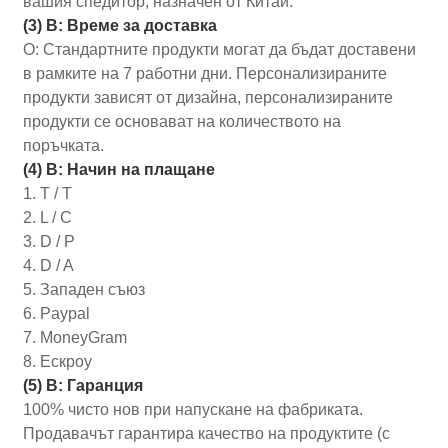
вашия спедитор, назначен от Китай.
(3) В: Време за доставка
О: Стандартните продукти могат да бъдат доставени
в рамките на 7 работни дни. Персонализираните
продукти зависят от дизайна, персонализираните
продукти се основават на количеството на
поръчката.
(4) В: Начин на плащане
1. Т / Т
2. L / C
3. D / P
4. D / A
5. Западен съюз
6. Paypal
7. MoneyGram
8. Ескроу
(5) В: Гаранция
100% чисто нов при напускане на фабриката.
Продавачът гарантира качество на продуктите (с