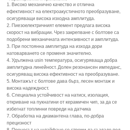
1. Високо механично качество и отлична
ефективност на електроакустичното преобразуване,
осигуряващи висока изходна амплитуда.
2. Пиезоелектричният елемент предлага висока
скорост на вибрации. Чрез закрепване с болтове са
подобрени механичната интензивност и амплитуда.
3. При постоянна амплитуда на изхода дори
натоварването се променя значително.
4. Удължена usin температура, осигуряваща добра
амплитудна линейност. Долен резонансен импеданс,
осигуряващ висока ефективност на преобразуване.
5. Монтажът с болтове дава бърз, лесен монтаж и
висока надеждност.
6. Специална устойчивост на натиск, изолация,
откриване на пукнатини от керамичен чип, за да се
избегнат топлинни повреди на датчика
7. Обработка на диамантена глава, по-добра
прецизност
8. Процесът на шлайфане се стреми да създаде под-