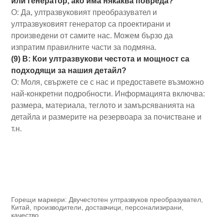
или генератор, ако има някаква повреда?
О: Да, ултразвуковият преобразувател и
ултразвуковият генератор са проектирани и
произведени от самите нас. Можем бързо да
изпратим правилните части за подмяна.
(9) В: Кои ултразвукови честота и мощност са
подходящи за нашия детайл?
О: Моля, свържете се с нас и предоставете възможно
най-конкретни подробности. Информацията включва:
размера, материала, теглото и замърсяванията на
детайла и размерите на резервоара за почистване и
т.н.
Горещи маркери: Двучестотен ултразвуков преобразувател,
Китай, производители, доставчици, персонализирани,
качество