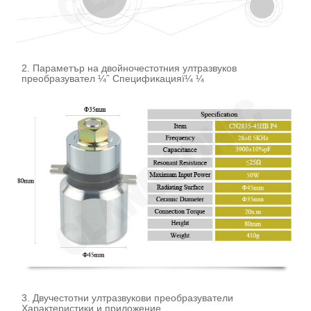
2. Параметър на двойночестотния ултразвуков
преобразувател ¼ˆ Спецификацияï¼ ¼
3. Двучестотни ултразвукови преобразуватели
Характеристики и приложение