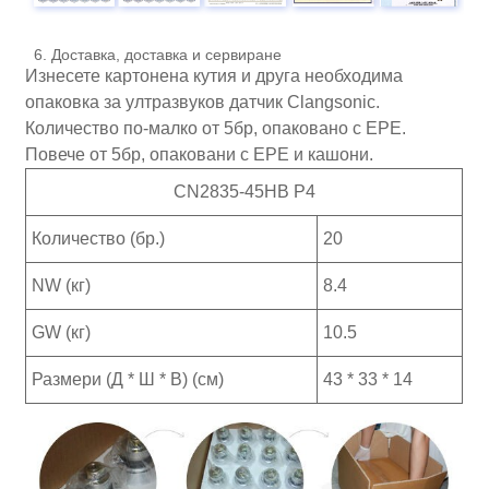
6. Доставка, доставка и сервиране
Изнесете картонена кутия и друга необходима
опаковка за ултразвуков датчик Clangsonic.
Количество по-малко от 5бр, опаковано с EPE.
Повече от 5бр, опаковани с EPE и кашони.
CN2835-45HB P4
Количество (бр.)
20
NW (кг)
8.4
GW (кг)
10.5
Размери (Д * Ш * В) (см)
43 * 33 * 14