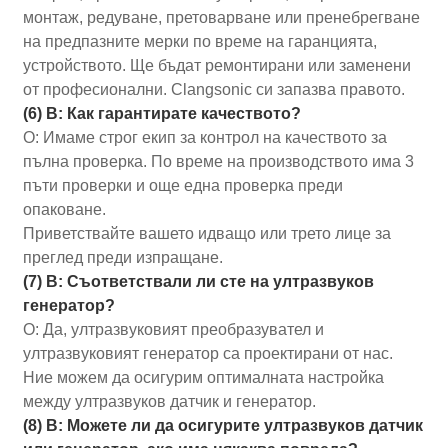
монтаж, редуване, претоварване или пренебрегване
на предпазните мерки по време на гаранцията,
устройството. Ще бъдат ремонтирани или заменени
от професионални. Clangsonic си запазва правото.
(6) В: Как гарантирате качеството?
О: Имаме строг екип за контрол на качеството за
пълна проверка. По време на производството има 3
пъти проверки и още една проверка преди
опаковане.
Приветствайте вашето идващо или трето лице за
преглед преди изпращане.
(7) В: Съответствали ли сте на ултразвуков
генератор?
О: Да, ултразвуковият преобразувател и
ултразвуковият генератор са проектирани от нас.
Ние можем да осигурим оптималната настройка
между ултразвуков датчик и генератор.
(8) В: Можете ли да осигурите ултразвуков датчик