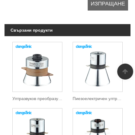
Свързани продукти
Ултразвуков преобразувател 40khz
Пиезоелектричен ултразвуков преобразувател