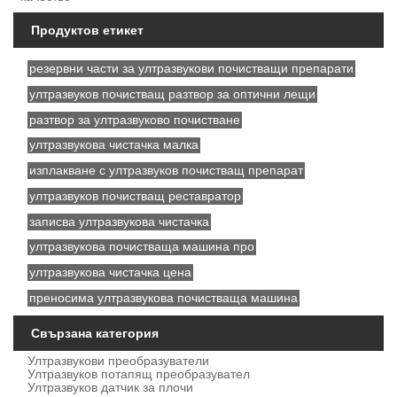
Продуктов етикет
резервни части за ултразвукови почистващи препарати
ултразвуков почистващ разтвор за оптични лещи
разтвор за ултразвуково почистване
ултразвукова чистачка малка
изплакване с ултразвуков почистващ препарат
ултразвуков почистващ реставратор
записва ултразвукова чистачка
ултразвукова почистваща машина про
ултразвукова чистачка цена
преносима ултразвукова почистваща машина
Свързана категория
Ултразвукови преобразуватели
Ултразвуков потапящ преобразувател
Ултразвуков датчик за плочи