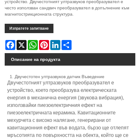
устройство. Двучестотният ултразвуков преобразувател е
често използван сандвич преобразувател в допълнение към
магнитострикционната структура.
Изпратете запитване
Facebook
X
WhatsApp
Pinterest
LinkedIn
Share
Описание на продукта
1. Двучестотен ултразвуков датчик Въведение
Двучестотният ултразвуков преобразувател е
устройство, което преобразува електрическата
енергия в механична енергия (звукова вибрация),
използвайки пиезоелектричния ефект на
пиезоелектричната керамика. Кавитационните
мехурчета с високо налягане, генерирани от
кавитационния ефект във водата, бързо ще отлепят
мръсотията по повърхността на обекта, който ще се