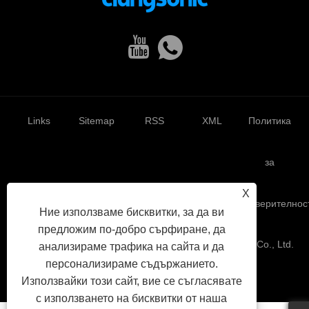
Links
Sitemap
RSS
XML
Политика
за
X
поверителнос
Ние използваме бисквитки, за да ви
предложим по-добро сърфиране, да
Авторско право © 2022 Yuhuan Clangsonic Ultrasonic Co., Ltd.
анализираме трафика на сайта и да
Всички права запазени.
персонализираме съдържанието.
Използвайки този сайт, вие се съгласявате
с използването на бисквитки от наша