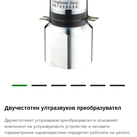
Двучестотен ултразвуков преобразувател
Двучестотният ултразвуков преобразувател е основният
компонент на ултразвуковото устройство и неговите
параметрични характеристики определят работата на цялото