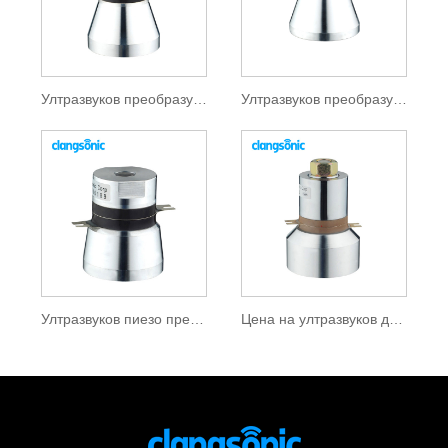
Ултразвуков преобразувател 20khz
Ултразвуков преобразувател Langevin
Ултразвуков пиезо преобразувател
Цена на ултразвуков датчик