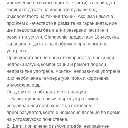
изключение на износващите се части) за период от 1
години от датата на пробното пускане под
ръководството на техния техник. Ако има някакъв
проблем с качеството в рамките на гаранцията, ние
ще предоставим безплатни резервни части или
ремонтни услуги. Clangsonic предоставя 18-месечна
гаранция от датата на фабрично при нормална
употреба.
Производителят не носи отговорност за преки или
непреки загуби, компенсации и ремонт поради
неправилна употреба, монтаж, неправилна употреба
или необичайна температура, прах и корозивна
атмосфера и др.
По-долу не са обхванати от гаранция:
1. Кавитационна ерозия върху ултразвуков
резервоар или повърхност на потопяем
преобразувател, което е нормално явление по време
на ултразвуково почистване.
2. Щети, причинени от злоупотреба, неправилен