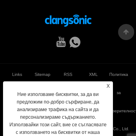
Links
Sitemap
RSS
XML
Политика
X
за
Ние използваме бисквитки, за да ви
предложим по-добро сърфиране, да
анализираме трафика на сайта и да
поверителнос
персонализираме съдържанието.
Използвайки този сайт, вие се съгласявате
Авторско право © 2022 Yuhuan Clangsonic Ultrasonic Co., Ltd.
с използването на бисквитки от наша
Всички права запазени.