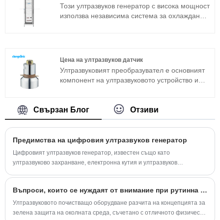
преобразувател е често използван сандвич
Този ултразвуков генератор с висока мощност
преобразувател в допълнение към
използва независима система за охлаждане и
магнитострикционната структура.
интегрирана схема на окабеляване,
включително захранване на ултразвукови
генератори, ултразвуков HF кабел, система за
управление и комуникационна шина към
Цена на ултразвуков датчик
ултразвуков генератор и др. Само 1 шкаф
Ултразвуковият преобразувател е основният
може да управлява целия ултразвуков
компонент на ултразвуковото устройство и
резервоар за почистване. Лесен за
неговите параметрични характеристики
инсталиране, експлоатация и поддръжка.
определят работата на цялото устройство.
Ултразвуковият генератор с висока мощност е
Ултразвуковият преобразувател е често
Свързан Блог
Отзиви
много стабилен.
използван сандвич преобразувател в
допълнение към магнитострикционната
структура. Ако искате да знаете цената на
Предимства на цифровия ултразвуков генератор
ултразвуковия преобразувател, моля
Цифровият ултразвуков генератор, известен също като
свържете се с нас!
ултразвуково захранване, електронна кутия и ултразвуков
контролер, е важна част от ултразвуковите системи с висока
мощност.
Въпроси, които се нуждаят от внимание при рутинна поддръжка на ултразвуково оборудване за почистване
Ултразвуковото почистващо оборудване разчита на концепцията за
зелена защита на околната среда, съчетано с отличното физическо