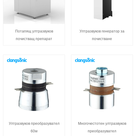
Потапящ ултразвуков
Ултразвуков генератор за
почистващ препарат
почистване
Ултразвуков преобразувател
Многочестотен ултразвуков
60w
преобразувател