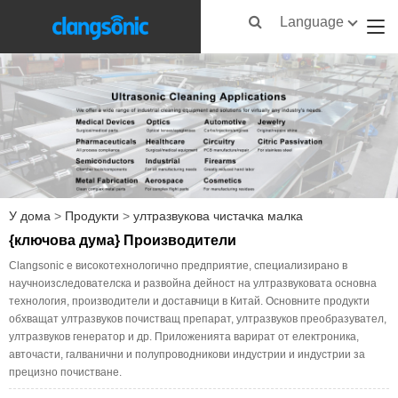
Language
У дома
>
Продукти
>
ултразвукова чистачка малка
{ключова дума} Производители
Clangsonic е високотехнологично предприятие, специализирано в
научноизследователска и развойна дейност на ултразвуковата основна
технология, производители и доставчици в Китай. Основните продукти
обхващат ултразвуков почистващ препарат, ултразвуков преобразувател,
ултразвуков генератор и др. Приложенията варират от електроника,
авточасти, галванични и полупроводникови индустрии и индустрии за
прецизно почистване.