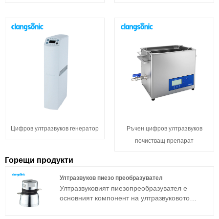
Цифров ултразвуков генератор
Ръчен цифров ултразвуков
почистващ препарат
Горещи продукти
Ултразвуков пиезо преобразувател
Ултразвуковият пиезопреобразувател е
основният компонент на ултразвуковото
устройство и неговите параметрични
характеристики определят работата на