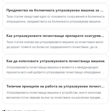
съдържание, разчитащо на социализираната функция, функцията
за ускорение и функцията за директен приток на ултразвук в
Предимства на болничната ултразвукова машина за почистване
течност, за постигане на изисквания за прецизно почистване.
Тази статия представя едно от основните съоръжения в болничната
операционна, предимствата на болничната ултразвукова машина за
почистване.
Как ултразвуковите почистващи препарати осигуряват ефективни, безопасно почистващи разтвори в секторите на индустриални, медицински, бижута и домакинството?
Тази статия описва как ултразвуковите машини за почистване могат
да решат точките на болка на традиционното почистване, да се
адаптират към нуждите на множество индустрии, да се развият към
персонализиране и да помогнат на процеса на почистване да стане
Как да използвате ултразвуковата почистваща машина
по -точен, безопасен и ефективен.
Ултразвуковата почистваща машина в момента е международно
призната като най-доброто ултразвуково почистващо оборудване за
почистване. Ултразвуковата почистваща машина използва
принципа на ултразвуковото почистване, за да бъде проста и бърза.
Типични принципи на работа на ултразвукови почистващи препарати
Ултразвуковата почистваща машина е устройство, което използва
високочестотни звукови вълни за почистване на различни предмети.
Обикновено се използва в индустрии като производство на бижута,
електроника, здравеопазване и автомобилостроене, както и в