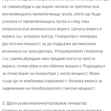
се самовъзбуди и ще върне сигнала за трептене към
високомощната превключваща тръба, която ще бъде
усилена от превключващата тръба и след това
изпратена към резонансната верига. Цялата верига е
верига със затворен контур. Генераторът генерира
достатъчно мощност, за да поддържа автоматично
резонанса на трансдюсера. Ултразвуковият генератор
със самовъзбуждане има предимствата на проста
верига, голям обем и нестабилна мощност. Подходящ е
за почистване на генератори с ниска мощност. Може
също да се комбинира паралелно с блокова верига за
задвижване на преобразувател с висока мощност.
2: Други развълнувани
ултразвуков генератор:
Отделно възбуденият ултразвуков генератор включва