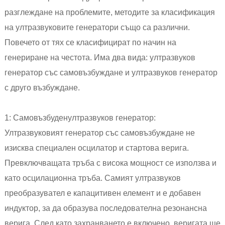
разглеждане на проблемите, методите за класификация
на ултразвуковите генератори също са различни.
Повечето от тях се класифицират по начин на
генериране на честота. Има два вида: ултразвуков
генератор със самовъзбуждане и ултразвуков генератор
с друго възбуждане.
1: Самовъзбуден
ултразвуков генератор
:
Ултразвуковият генератор със самовъзбуждане не
изисква специален осцилатор и стартова верига.
Превключващата тръба с висока мощност се използва и
като осцилационна тръба. Самият ултразвуков
преобразувател е капацитивен елемент и е добавен
индуктор, за да образува последователна резонансна
верига. След като захранването е включено, веригата ще