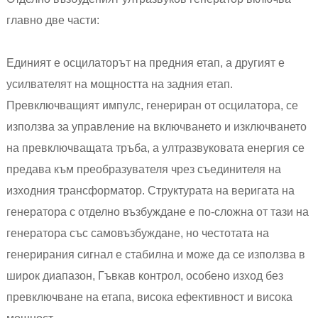
главно две части:
Единият е осцилаторът на предния етап, а другият е
усилвателят на мощността на задния етап.
Превключващият импулс, генериран от осцилатора, се
използва за управление на включването и изключването
на превключващата тръба, а ултразвуковата енергия се
предава към преобразувателя чрез съединителя на
изходния трансформатор. Структурата на веригата на
генератора с отделно възбуждане е по-сложна от тази на
генератора със самовъзбуждане, но честотата на
генерирания сигнал е стабилна и може да се използва в
широк диапазон, Гъвкав контрол, особено изход без
превключване на етапа, висока ефективност и висока