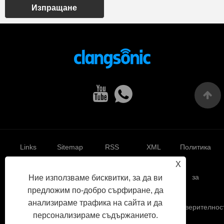
Изпращане
Links
Sitemap
RSS
XML
Политика
X
за
Ние използваме бисквитки, за да ви
предложим по-добро сърфиране, да
анализираме трафика на сайта и да
поверителнос
персонализираме съдържанието.