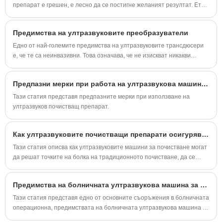
препарат е грешен, е лесно да се постигне желаният резултат. Ето
защо тази статия представя как правилно да използвате
ултразвуковия почистващ препарат.
Предимства на ултразвуковите преобразуватели
Едно от най-големите предимства на ултразвуковите трансдюсери
е, че те са неинвазивни. Това означава, че не изискват никакви
разрези, инжекции или анестезия. Те са безболезнени и безопасни,
което ги прави отлична възможност за пациенти от всички възрасти.
Предпазни мерки при работа на ултразвукова машина за почистване
Тази статия представя предпазните мерки при използване на
ултразвуков почистващ препарат.
Как ултразвуковите почистващи препарати осигуряват ефективни, безопасно почистващи разтвори в секторите на индустриални, медицински, бижута и домакинството?
Тази статия описва как ултразвуковите машини за почистване могат
да решат точките на болка на традиционното почистване, да се
адаптират към нуждите на множество индустрии, да се развият към
персонализиране и да помогнат на процеса на почистване да стане
Предимства на болничната ултразвукова машина за почистване
по -точен, безопасен и ефективен.
Тази статия представя едно от основните съоръжения в болничната
операционна, предимствата на болничната ултразвукова машина за
почистване.