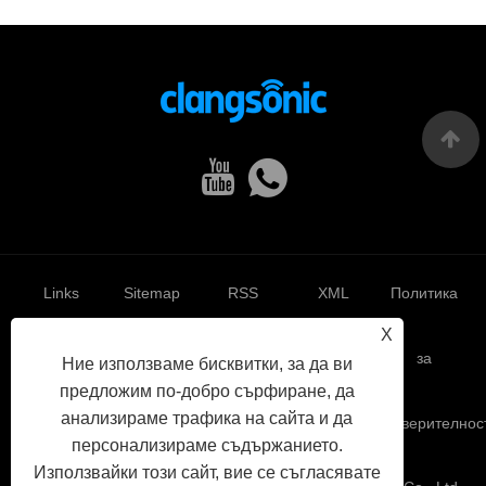
Links
Sitemap
RSS
XML
Политика
X
за
Ние използваме бисквитки, за да ви
предложим по-добро сърфиране, да
анализираме трафика на сайта и да
поверителнос
персонализираме съдържанието.
Използвайки този сайт, вие се съгласявате