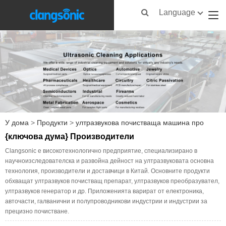
Language
У дома
>
Продукти
>
ултразвукова почистваща машина про
{ключова дума} Производители
Clangsonic е високотехнологично предприятие, специализирано в
научноизследователска и развойна дейност на ултразвуковата основна
технология, производители и доставчици в Китай. Основните продукти
обхващат ултразвуков почистващ препарат, ултразвуков преобразувател,
ултразвуков генератор и др. Приложенията варират от електроника,
авточасти, галванични и полупроводникови индустрии и индустрии за
прецизно почистване.