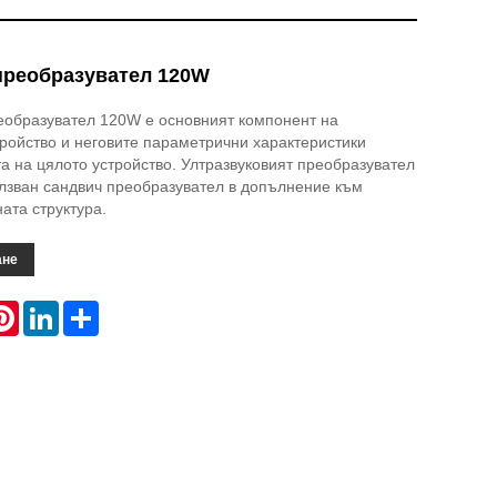
преобразувател 120W
еобразувател 120W е основният компонент на
тройство и неговите параметрични характеристики
а на цялото устройство. Ултразвуковият преобразувател
лзван сандвич преобразувател в допълнение към
ата структура.
ане
atsApp
Pinterest
LinkedIn
Share