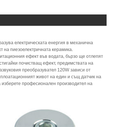
разува електрическата енергия в механична
кт на пиезоелектричната керамика.
витационния ефект във водата, бързо ще отлепят
остигайки почистващ ефект, предимствата на
развуковия преобразувател 120W зависи от
плоатационният живот на един и същ датчик на
да изберете професионален производител на