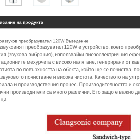
исание на продукта
тразвуков преобразувател 120W Въведение
азвуковият преобразувател 120W е устройство, което преоб
гия (звукова вибрация), използвайки пиезоелектричния ефе
тационните мехурчета с високо налягане, генерирани от ка
тията по повърхността на обекта, който ще се почиства, п
звуковото почистване и висока чистота. Качеството на улт
риала и производствения процес. Производителността и екс
ични производители са много различни. Ето защо е важно 
ци.