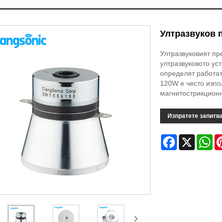
Ултразвуков 
Ултразвуковият пр
ултразвуковото ус
определят работат
120W е често изпо
магнитострикционн
Изпратете запитв
Facebook
X
Wh