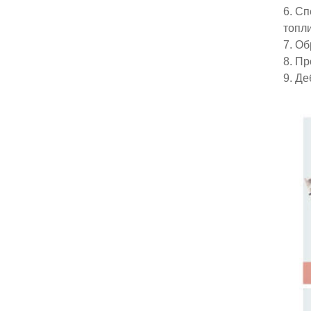
6. Сп
топл
7. Об
8. П
9. Де