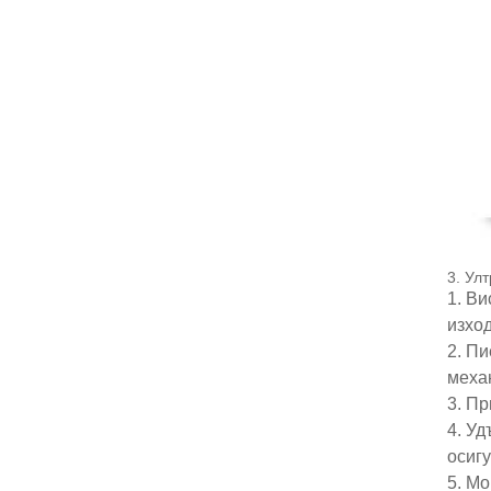
3. Ул
1. В
изхо
2. П
меха
3. П
4. У
осиг
5. Мо