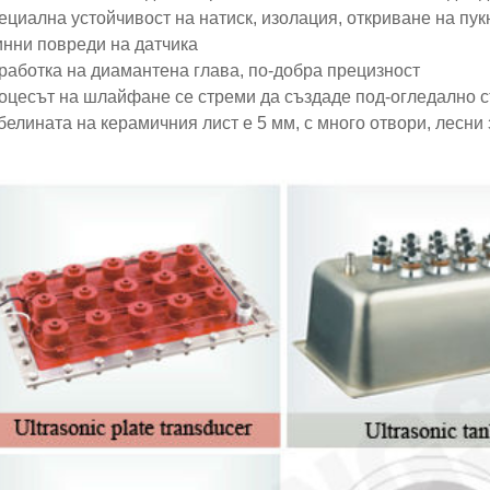
ециална устойчивост на натиск, изолация, откриване на пук
инни повреди на датчика
работка на диамантена глава, по-добра прецизност
роцесът на шлайфане се стреми да създаде под-огледално 
белината на керамичния лист е 5 мм, с много отвори, лесни