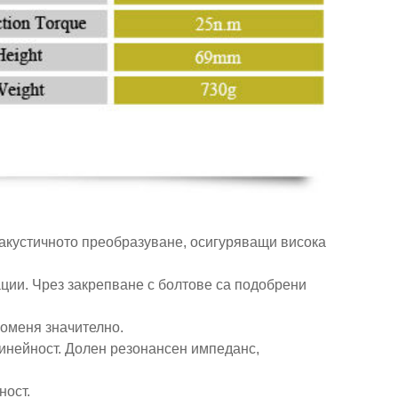
оакустичното преобразуване, осигуряващи висока
ации. Чрез закрепване с болтове са подобрени
роменя значително.
инейност. Долен резонансен импеданс,
ност.