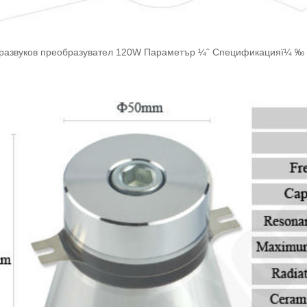
тразвуков преобразувател 120W Параметър ¼ˆ Спецификацияï¼ ‰