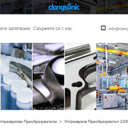
ете запитване
Свържете се с нас
info@clan
лтразвукови Преобразуватели
>
Ултразвуков Преобразувател 12