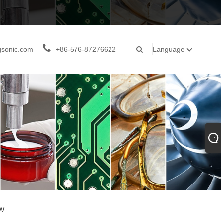
gsonic.com
+86-576-87276622
Language
0W