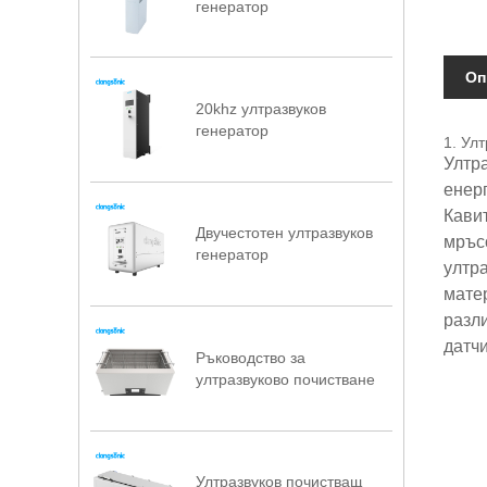
генератор
Оп
20khz ултразвуков
генератор
1. Ул
Ултр
енер
Кави
Двучестотен ултразвуков
мръсо
генератор
ултра
мате
разл
датчи
Ръководство за
ултразвуково почистване
Ултразвуков почистващ