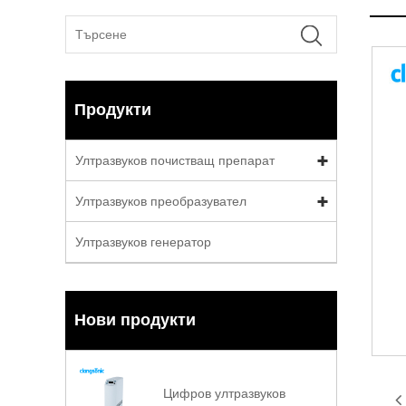
Продукти
Ултразвуков почистващ препарат
Ултразвуков преобразувател
Ултразвуков генератор
Нови продукти
Цифров ултразвуков