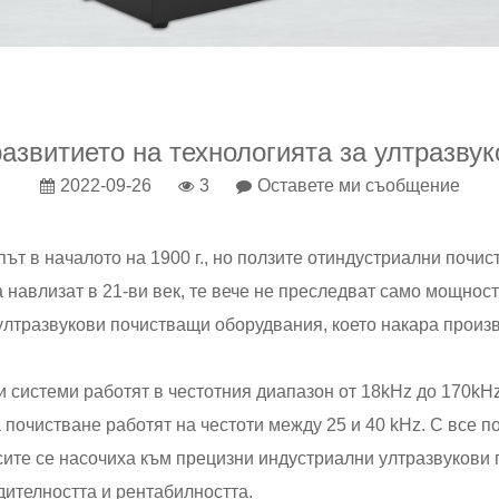
азвитието на технологията за ултразву
2022-09-26
3
Оставете ми съобщение
т в началото на 1900 г., но ползите от
индустриални почис
а навлизат в 21-ви век, те вече не преследват само мощнос
ултразвукови почистващи оборудвания, което накара произв
 системи работят в честотния диапазон от 18kHz до 170kH
почистване работят на честоти между 25 и 40 kHz. С все п
ите се насочиха към прецизни индустриални ултразвукови п
ителността и рентабилността.