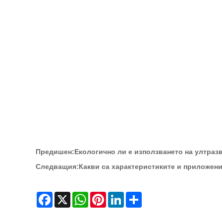
Предишен:
Екологично ли е използването на ултра
Следващия:
Какви са характеристиките и приложени
Facebook
X
WhatsApp
Pinterest
LinkedIn
Share