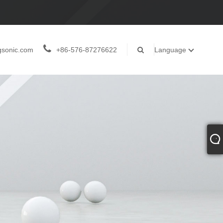
gsonic.com
+86-576-87276622
Language