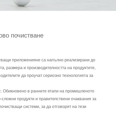
ково почистване
тващи приложения
не са напълно реализирани до
тта, размера и производителността на продуктите,
одителите да проучат сериозно технологията за
z. Обикновено в ранните етапи на промишленото
о-сложни продукти и правителствени очаквания за
очистващи системи, за да отговорят на тези