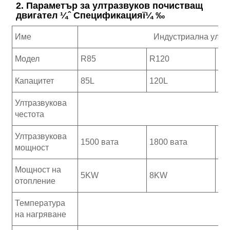
2. Параметър за ултразвуков почистващ
двигател ¼ˆ Спецификацияï¼ ‰
Име
Индустриална ултр
Модел
R85
R120
R1
Капацитет
85L
120L
16
Ултразвукова
28
честота
Ултразвукова
1500 вата
1800 вата
24
мощност
Мощност на
5KW
8KW
10
отопление
Температура
на нагряване