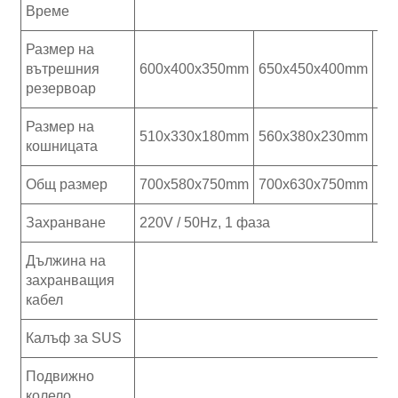
Време
0-
Размер на
вътрешния
600x400x350mm
650x450x400mm
70
резервоар
Размер на
510x330x180mm
560x380x230mm
61
кошницата
Общ размер
700x580x750mm
700x630x750mm
88
Захранване
220V / 50Hz, 1 фаза
38
Дължина на
захранващия
кабел
Калъф за SUS
Подвижно
колело