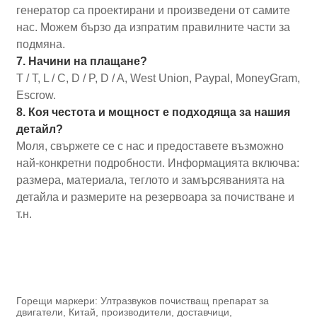
генератор са проектирани и произведени от самите
нас. Можем бързо да изпратим правилните части за
подмяна.
7. Начини на плащане?
T / T, L / C, D / P, D / A, West Union, Paypal, MoneyGram,
Escrow.
8. Коя честота и мощност е подходяща за нашия
детайл?
Моля, свържете се с нас и предоставете възможно
най-конкретни подробности. Информацията включва:
размера, материала, теглото и замърсяванията на
детайла и размерите на резервоара за почистване и
т.н.
Горещи маркери: Ултразвуков почистващ препарат за
двигатели, Китай, производители, доставчици,