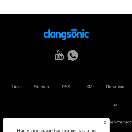
Links
Sitemap
RSS
XML
Политика
за
поверителнос
X
Ние използваме бисквитки, за да ви