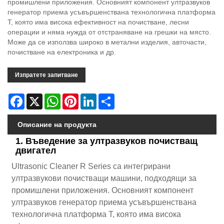
промишлени приложения. Основният компонент ултразвуков
генератор приема усъвършенствана технологична платформа
T, която има висока ефективност на почистване, лесни
операции и няма нужда от отстраняване на грешки на място.
Може да се използва широко в метални изделия, авточасти,
почистване на електроника и др.
Изпратете запитване
Facebook
X
WhatsApp
Pinterest
LinkedIn
Share
Описание на продукта
1. Въведение за ултразвуков почистващ
двигател
Ultrasonic Cleaner R Series са интегрирани
ултразвукови почистващи машини, подходящи за
промишлени приложения. Основният компонент
ултразвуков генератор приема усъвършенствана
технологична платформа T, която има висока