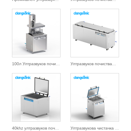
100л Ултразвуков почистващ препарат
Ултразвуков почистващ препарат Голям
40khz ултразвуков почистващ препарат
Ултразвукова чистачка с двойна честота