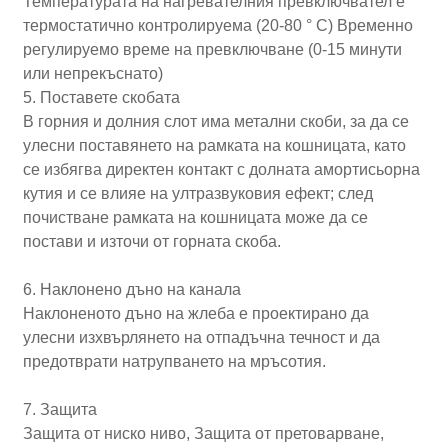
Температурата на нагревателния превключвател е
термостатично контролируема (20-80 ° C) Временно
регулируемо време на превключване (0-15 минути
или непрекъснато)
5. Поставете скобата
В горния и долния слот има метални скоби, за да се
улесни поставянето на рамката на кошницата, като
се избягва директен контакт с долната амортисьорна
кутия и се влияе на ултразвуковия ефект; след
почистване рамката на кошницата може да се
постави и източи от горната скоба.
6. Наклонено дъно на канала
Наклоненото дъно на жлеба е проектирано да
улесни изхвърлянето на отпадъчна течност и да
предотврати натрупването на мръсотия.
7. Защита
Защита от ниско ниво, Защита от претоварване,