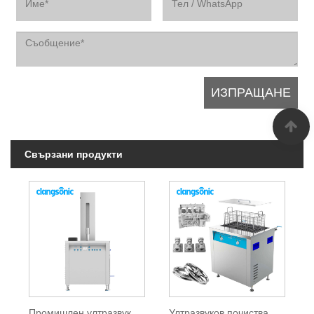
Свързани продукти
Промишлен ултразвуков почистващ препарат
Ултразвуков почистващ препарат за двигател