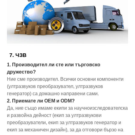
7. ЧЗВ
1. Производител ли сте или търговско
дружество?
Ние сме производител. Всички основни компоненти
(ултразвуков преобразувател, ултразвуков
генератор) са домашно направени сами.
2. Приемате ли OEM и ODM?
Да, ние също имаме екипи за научноизследователска
и развойна дейност (екип за ултразвукови
преобразуватели, екип за ултразвуков генератор и
екип за механичен дизайн), за да отговори бързо на