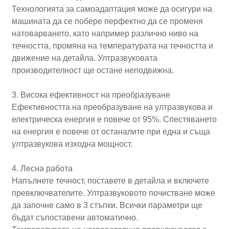
Технологията за самоадаптация може да осигури на
машината да се побере перфектно да се променя
натоварването, като например различно ниво на
течността, промяна на температурата на течността и
движение на детайла. Ултразвуковата
производителност ще остане неподвижна.
3. Висока ефективност на преобразуване
Ефективността на преобразуване на ултразвукова и
електрическа енергия е повече от 95%. Спестяването
на енергия е повече от останалите при една и съща
ултразвукова изходна мощност.
4. Лесна работа
Напълнете течност, поставете в детайла и включете
превключвателите. Ултразвуковото почистване може
да започне само в 3 стъпки. Всички параметри ще
бъдат съпоставени автоматично.