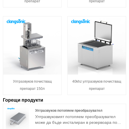
препарат
препарат
Ултразвуков почистващ
40khz ултразвуков почистващ
препарат 150л
препарат
Горещи продукти
Ултразвуков потопяем преобразувател
Ултразвуковият потопяем преобразувател
може да бъде инсталиран в резервоара по
три начина: отстрани, отгоре и отдолу.