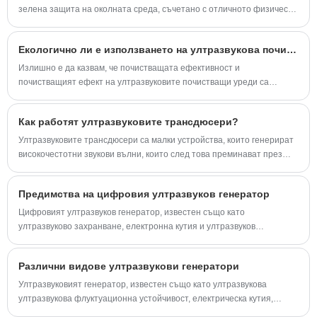
зелена защита на околната среда, съчетано с отличното физическо
съдържание, разчитащо на социализираната функция, функцията
за ускорение и функцията за директен приток на ултразвук в
Екологично ли е използването на ултразвукова почистваща машина?
течност, за постигане на изисквания за прецизно почистване.
Излишно е да казвам, че почистващата ефективност и
почистващият ефект на ултразвуковите почистващи уреди са
признати от обществеността.
Как работят ултразвуковите трансдюсери?
Ултразвуковите трансдюсери са малки устройства, които генерират
високочестотни звукови вълни, които след това преминават през
тялото и създават детайлно изображение на органите и тъканите.
Тези изображения предоставят на здравните специалисти ценна
Предимства на цифровия ултразвуков генератор
диагностична информация, която им позволява да диагностицират и
лекуват заболявания по-точно и ефективно.
Цифровият ултразвуков генератор, известен също като
ултразвуково захранване, електронна кутия и ултразвуков
контролер, е важна част от ултразвуковите системи с висока
мощност.
Различни видове ултразвукови генератори
Ултразвуковият генератор, известен също като ултразвукова
ултразвукова флуктуационна устойчивост, електрическа кутия,
ултразвукова ултразвук, е важна част от масовата ултразвукова