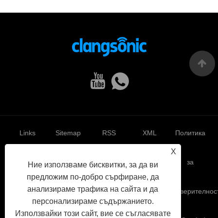
Links
Sitemap
RSS
XML
Политика
X
за
Ние използваме бисквитки, за да ви
предложим по-добро сърфиране, да
анализираме трафика на сайта и да
поверителнос
персонализираме съдържанието.
Използвайки този сайт, вие се съгласявате