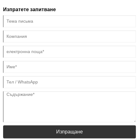
система.
Изпратете запитване
Изпращане