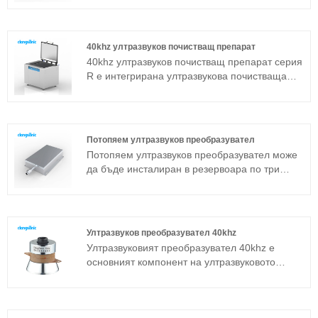
Ултразвуковото устройство за почистване се
състои от потапящ ултразвуков
преобразувател и генератор. Ако машината
40khz ултразвуков почистващ препарат
за ултразвуково почистване от стандартния
40khz ултразвуков почистващ препарат серия
модел не може да се приложи към
R е интегрирана ултразвукова почистваща
определена работна среда, можете също да
машина, подходяща за промишлени
направите потапящ ултразвуков пакет
приложения. Основният компонент
преобразуватели според персонализирането
ултразвуков генератор приема
на специални спецификации.
усъвършенствана технологична платформа T,
Потопяем ултразвуков преобразувател
която има висока ефективност на почистване,
Потопяем ултразвуков преобразувател може
лесни операции и няма нужда от
да бъде инсталиран в резервоара по три
отстраняване на грешки на място.
начина: отстрани, отгоре и отдолу.
Ултразвуковото устройство за почистване се
състои от потапящ ултразвуков
преобразувател и генератор. Ако машината
Ултразвуков преобразувател 40khz
за ултразвуково почистване от стандартния
Ултразвуковият преобразувател 40khz е
модел не може да се приложи към
основният компонент на ултразвуковото
определена работна среда, можете също да
устройство и неговите параметрични
направите потапящ ултразвуков пакет
характеристики определят работата на
преобразуватели според персонализирането
цялото устройство. Ултразвуковият
на специални спецификации.