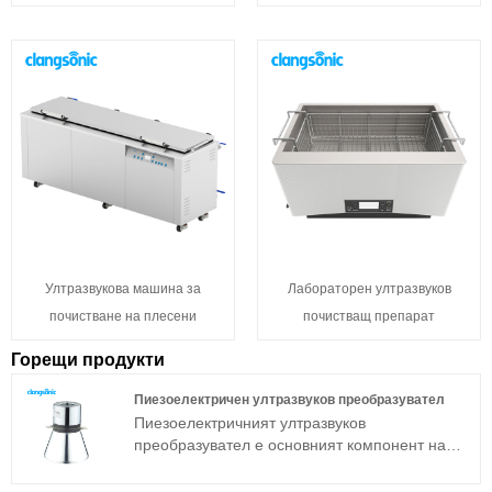
Ултразвукова машина за
Лабораторен ултразвуков
почистване на плесени
почистващ препарат
Горещи продукти
Пиезоелектричен ултразвуков преобразувател
Пиезоелектричният ултразвуков
преобразувател е основният компонент на
ултразвуковото устройство и неговите
параметрични характеристики определят