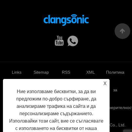
Links
Sitemap
RSS
XML
Политика
X
за
Ние използваме бисквитки, за да ви
предложим по-добро сърфиране, да
анализираме трафика на сайта и да
поверителнос
персонализираме съдържанието.
Използвайки този сайт, вие се съгласявате
Авторско право © 2022 Yuhuan Clangsonic Ultrasonic Co., Ltd.
с използването на бисквитки от наша
Всички права запазени.