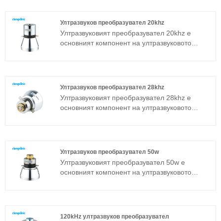
работата на цялото устройство.
Пиезоелектричният ултразвуков
Ултразвуков преобразувател 20khz
преобразувател е често използван сандвич
Ултразвуковият преобразувател 20khz е
преобразувател в допълнение към
основният компонент на ултразвуковото
магнитострикционната структура.
устройство и неговите параметрични
характеристики определят работата на
цялото устройство. Ултразвуковият
преобразувател 20khz е често използван
Ултразвуков преобразувател 28khz
сандвич преобразувател в допълнение към
Ултразвуковият преобразувател 28khz е
магнитострикционната структура.
основният компонент на ултразвуковото
устройство и неговите параметрични
характеристики определят работата на
цялото устройство. Ултразвуковият
преобразувател 28khz е често използван
Ултразвуков преобразувател 50w
сандвич преобразувател в допълнение към
Ултразвуковият преобразувател 50w е
магнитострикционната структура.
основният компонент на ултразвуковото
устройство и неговите параметрични
характеристики определят работата на
цялото устройство. Ултразвуковият
преобразувател 50w е често използван
120kHz ултразвуков преобразувател