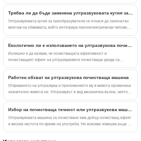
контролер, е важна част от ултразвуковите системи с висока
мощност.
Трябва ли да бъде заменена ултразвуковата кутия за датчици поради износване на повърхността?
Ултразвуковата кутия за преобразуватели се отнася до запечатан
монтаж на обвивката, който интегрира пиезоелектрически чипове,
съвпадащи слоеве и акустично затихване. Неговото повърхностно
състояние влияе пряко върху ефективността на ултразвуковото
Екологично ли е използването на ултразвукова почистваща машина?
предаване на енергия.
Излишно е да казвам, че почистващата ефективност и
почистващият ефект на ултразвуковите почистващи уреди са
признати от обществеността.
Работен обхват на ултразвукова почистваща машина
Откриването на ултразвука и приложението му в живота промениха
значително живота ни. Ултразвукът е вид механична вълна, чиято
честота на вибрация е по-висока от звуковата вълна.
Избор на почистваща течност или ултразвукова машина за почистване
Ултразвуковата машина за почистване има добър почистващ ефект
и висока чистота по време на употреба. Не изисква човешки ръце да
докосват почистващата течност по време на употреба и е много
безопасна и надеждна до известна степен. Тази статия представя