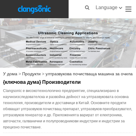
Language
У дома
>
Продукти
>
ултразвукова почистваща машина за очила
{ключова дума} Производители
Clangsonic е високотехнологично предприятие, специализирано в
научноизследователска и развойна дейност на ултразвуковата основна
технология, производители и доставчици в Китай. Основните продукти
обхващат ултразвуков почистващ препарат, ултразвуков преобразувател,
ултразвуков генератор и др. Приложенията варират от електроника,
авточасти, галванични и полупроводникови индустрии и индустрии за
прецизно почистване.