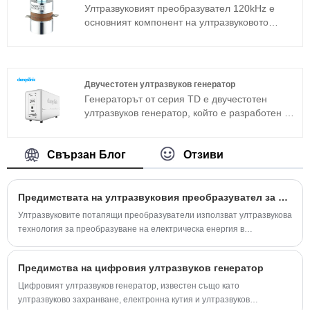
сандвич преобразувател в допълнение към
Ултразвуковият преобразувател 120kHz е
магнитострикционната структура.
основният компонент на ултразвуковото
устройство и неговите параметрични
характеристики определят работата на
цялото устройство. Ултразвуковият
преобразувател 120kHz е често използван
Двучестотен ултразвуков генератор
сандвич преобразувател в допълнение към
Генераторът от серия TD е двучестотен
магнитострикционната структура.
ултразвуков генератор, който е разработен от
компанията Clangsonic повече от десет
години и е позициониран в областта на
промишленото почистване от висок клас.
Свързан Блог
Отзиви
Един генератор може да извежда две
различни честоти. Този генератор е
разработен с новата технология и с пълен
Предимствата на ултразвуковия преобразувател за потапяне
мостов фазов сдвиг, постоянна изходна
Ултразвуковите потапящи преобразуватели използват ултразвукова
мощност, автоматично преследване на
технология за преобразуване на електрическа енергия в
честотата и автоматична промяна на
ултразвукови сигнали, които могат да се използват в различни
импеданса. Той може допълнително да
приложения.
подобри адаптивността на генератора за
Предимства на цифровия ултразвуков генератор
различни условия на работа стабилност.
Цифровият ултразвуков генератор, известен също като
ултразвуково захранване, електронна кутия и ултразвуков