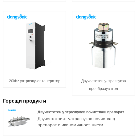
20khz ултразвуков генератор
Двучестотен ултразвуков
преобразувател
Горещи продукти
Двучестотен ултразвуков почистващ препарат
Двучестотният ултразвуков почистващ
препарат е икономичност, ниски
експлоатационни разходи и лесен за работа
модел за диалог човек-машина, който ви