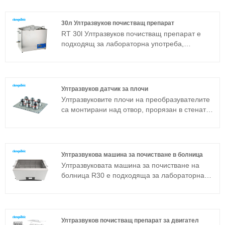
помага бързо и лесно да изпълните задачата
за почистване. Инсталацията е само на
30л Ултразвуков почистващ препарат
няколко стъпки, тя може да бъде поставена в
RT 30l Ултразвуков почистващ препарат е
почти всички производствени зони.
подходящ за лабораторна употреба,
почистване на бижута, очила, лещи и
промишлени супер фини компоненти. Той е
разработен въз основа на
усъвършенстваната технология Full Bridge
Ултразвуков датчик за плочи
Phase Shift и е оборудван с LCD дисплей,
Ултразвуковите плочи на преобразувателите
таймер, нагревател и така нататък, лесен за
са монтирани над отвор, прорязан в стената
работа и няма нужда от отстраняване на
на резервоара и излъчващата повърхност е в
грешки. Той се използва широко в метални
пряк контакт с почистващата среда.
части, авточасти, електроника и медицинска
промишленост и др.
Ултразвукова машина за почистване в болница
Ултразвуковата машина за почистване на
болница R30 е подходяща за лабораторна
употреба, почистване на бижута, очила, лещи
и промишлени супер фини компоненти.
Ултразвуковата машина за почистване в
болница е разработена въз основа на
Ултразвуков почистващ препарат за двигател