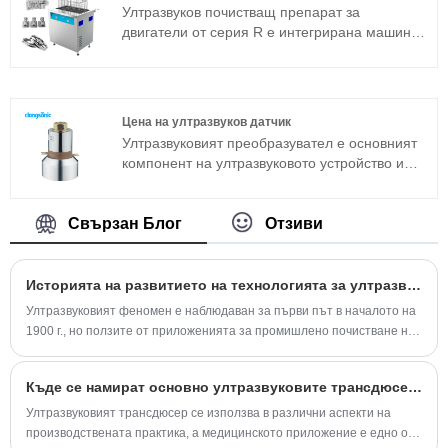
усъвършенстваната технология Full Bridge
Ултразвуков почистващ препарат за
Phase Shift и е оборудвана с LCD дисплей,
двигатели от серия R е интегрирана машина
таймер, нагревател и така нататък, лесна за
за ултразвуково почистване, подходяща за
работа и няма нужда от отстраняване на
промишлени приложения. Ултразвуковият
грешки. Болничната ултразвукова машина за
генератор на ултразвуковия чистач на
почистване се използва широко в метални
двигателния блок използва усъвършенствана
части, авточасти, електроника и медицинска
Цена на ултразвуков датчик
технологична платформа T, която има висока
промишленост и др.
Ултразвуковият преобразувател е основният
ефективност на почистване, лесни операции
компонент на ултразвуковото устройство и
и няма нужда от отстраняване на грешки на
неговите параметрични характеристики
място. Ултразвуков почистващ препарат за
определят работата на цялото устройство.
двигателни блокове може да се използва
Ултразвуковият преобразувател е често
Свързан Блог
Отзиви
широко в метални изделия, авточасти,
използван сандвич преобразувател в
почистване на електроника и др.
допълнение към магнитострикционната
структура. Ако искате да знаете цената на
Историята на развитието на технологията за ултразвуково почистване
ултразвуковия преобразувател, моля
Ултразвуковият феномен е наблюдаван за първи път в началото на
свържете се с нас!
1900 г., но ползите от приложенията за промишлено почистване не
са напълно осъзнати до началото на 1960 г.
Къде се намират основно ултразвуковите трансдюсери?
Ултразвуковият трансдюсер се използва в различни аспекти на
производствената практика, а медицинското приложение е едно от