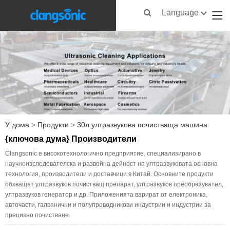
Language
У дома
>
Продукти
>
30л ултразвукова почистваща машина
{ключова дума} Производители
Clangsonic е високотехнологично предприятие, специализирано в
научноизследователска и развойна дейност на ултразвуковата основна
технология, производители и доставчици в Китай. Основните продукти
обхващат ултразвуков почистващ препарат, ултразвуков преобразувател,
ултразвуков генератор и др. Приложенията варират от електроника,
авточасти, галванични и полупроводникови индустрии и индустрии за
прецизно почистване.