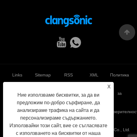
Links
Sitemap
RSS
XML
Политика
X
за
Ние използваме бисквитки, за да ви
предложим по-добро сърфиране, да
анализираме трафика на сайта и да
поверителнос
персонализираме съдържанието.
Използвайки този сайт, вие се съгласявате
Авторско право © 2022 Yuhuan Clangsonic Ultrasonic Co., Ltd.
с използването на бисквитки от наша
Всички права запазени.