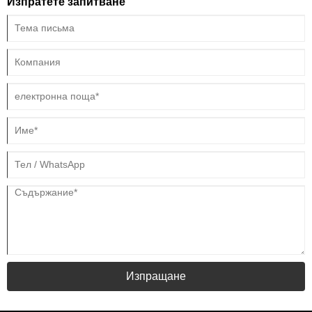
Изпратете запитване
Изпращане