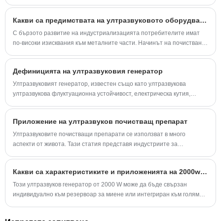
най-важните му приложения. По-долу се използва медицина като
пример за илюстриране на приложението на ултразвукова сензорна
Какви са предимствата на ултразвуковото оборудване за почистване?
технология.
С бързото развитие на индустриализацията потребителите имат
по-високи изисквания към металните части. Начинът на почистване
на мръсотията върху металните части е особено важен за
машинната машина.
Дефиницията на ултразвуковия генератор
Ултразвуковият генератор, известен също като ултразвукова
ултразвукова флуктуационна устойчивост, електрическа кутия,
ултразвукова ултразвук, е важна част от масовата ултразвукова
система.
Приложение на ултразвуков почистващ препарат
Ултразвуковите почистващи препарати се използват в много
аспекти от живота. Тази статия представя индустриите за
приложение на ултразвукови почистващи препарати.
Какви са характеристиките и приложенията на 2000w ултразвуков генератор?
Този ултразвуков генератор от 2000 W може да бъде свързан
индивидуално към резервоар за миене или интегриран към голяма
ултразвукова система за почистване. Така или иначе, ще получите
бърз, равномерен и перфектен почистващ ефект.