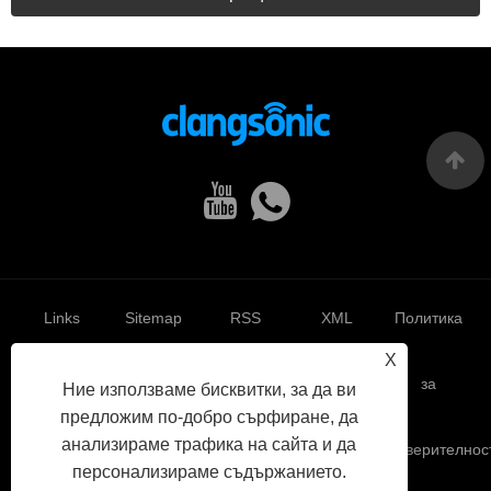
Links
Sitemap
RSS
XML
Политика
X
за
Ние използваме бисквитки, за да ви
предложим по-добро сърфиране, да
анализираме трафика на сайта и да
поверителнос
персонализираме съдържанието.