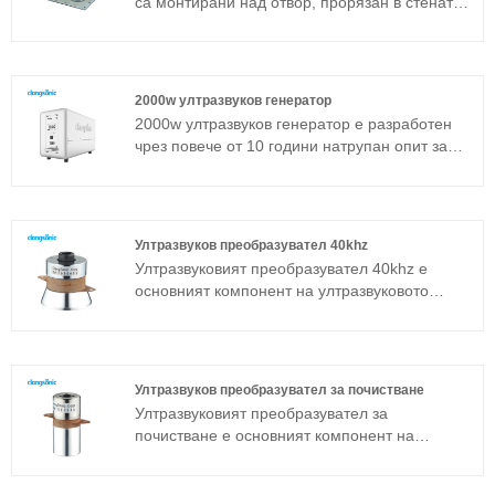
са монтирани над отвор, прорязан в стената
на резервоара и излъчващата повърхност е в
пряк контакт с почистващата среда.
2000w ултразвуков генератор
2000w ултразвуков генератор е разработен
чрез повече от 10 години натрупан опит за
приложения от висок клас за промишлено
почистване. Той възприема 4-те основни
технологии: пълен фазов мост, постоянна
изходна мощност, автоматично проследяване
Ултразвуков преобразувател 40khz
на честотата и самонастройване на товара,
Ултразвуковият преобразувател 40khz е
което би подобрило стабилността и
основният компонент на ултразвуковото
съвместимостта с различни условия на
устройство и неговите параметрични
работа.
характеристики определят работата на
цялото устройство. Ултразвуковият
преобразувател 40khz е често използван
Ултразвуков преобразувател за почистване
сандвич преобразувател в допълнение към
Ултразвуковият преобразувател за
магнитострикционната структура.
почистване е основният компонент на
ултразвуковото устройство и неговите
параметрични характеристики определят