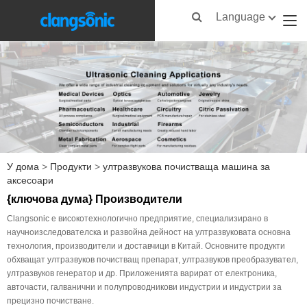
Language
У дома
>
Продукти
>
ултразвукова почистваща машина за
аксесоари
{ключова дума} Производители
Clangsonic е високотехнологично предприятие, специализирано в
научноизследователска и развойна дейност на ултразвуковата основна
технология, производители и доставчици в Китай. Основните продукти
обхващат ултразвуков почистващ препарат, ултразвуков преобразувател,
ултразвуков генератор и др. Приложенията варират от електроника,
авточасти, галванични и полупроводникови индустрии и индустрии за
прецизно почистване.