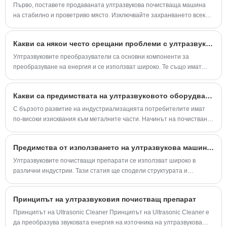
Първо, поставете продаваната ултразвукова почистваща машина
на стабилно и проветриво място. Изключвайте захранването всеки
път, когато пълните и източвате и поддържате търговската
ултразвукова почистваща машина и трябва да изключите контакта
Какви са някои често срещани проблеми с ултразвуковите преобразуватели?
навреме, когато се изразходва.
Ултразвуковите преобразуватели са основни компоненти за
преобразуване на енергия и се използват широко. Те също имат
проблеми като честотния дрейф и решения. По -новите модели
имат възможности за мониторинг.
Какви са предимствата на ултразвуковото оборудване за почистване?
С бързото развитие на индустриализацията потребителите имат
по-високи изисквания към металните части. Начинът на почистване
на мръсотията върху металните части е особено важен за
машинната машина.
Предимства от използването на ултразвукова машина за почистване
Ултразвуковите почистващи препарати се използват широко в
различни индустрии. Тази статия ще сподели структурата и
предимствата на ултразвуковите почистващи препарати.
Принципът на ултразвуковия почистващ препарат
Принципът на Ultrasonic Cleaner Принципът на Ultrasonic Cleaner е
да преобразува звуковата енергия на източника на ултразвукова