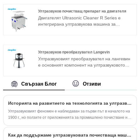
работата на цялото устройство.
Ултразвуковият преобразувател за
Ултразвуков почистващ препарат на двигателя
почистване е често използван сандвич
Двигателят Ultrasonic Cleaner R Series е
преобразувател в допълнение към
интегрирана ултразвукова машина за
магнитострикционната структура.
почистване, подходяща за промишлени
приложения. Основният компонент
ултразвуков генератор приема
усъвършенствана технологична платформа T,
Ултразвуков преобразувател Langevin
която има висока ефективност на почистване,
Ултразвуковият преобразувател на лангевин
лесни операции и няма нужда от
е основният компонент на ултразвуковото
отстраняване на грешки на място. Може да
устройство и неговите параметрични
се използва широко в метални изделия,
характеристики определят работата на
авточасти, почистване на електроника и др.
цялото устройство. Ултразвуковият
Свързан Блог
Отзиви
преобразувател на лангевин е често
използван сандвич преобразувател в
допълнение към магнитострикционната
Историята на развитието на технологията за ултразвуково почистване
структура.
Ултразвуковият феномен е наблюдаван за първи път в началото на
1900 г., но ползите от приложенията за промишлено почистване не
са напълно осъзнати до началото на 1960 г.
Как да поддържаме ултразвуковата почистваща машина