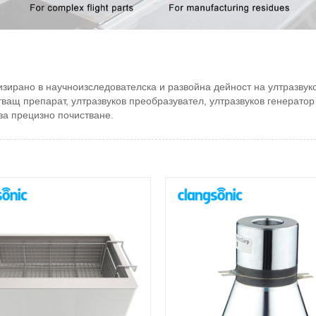
изирано в научноизследователска и развойна дейност на ултразвуко
ващ препарат, ултразвуков преобразувател, ултразвуков генератор 
за прецизно почистване.