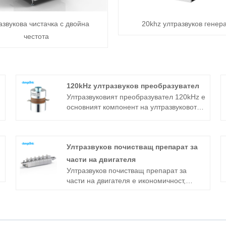
азвукова чистачка с двойна
20khz ултразвуков генер
честота
120kHz ултразвуков преобразувател
Ултразвуковият преобразувател 120kHz е
основният компонент на ултразвуковото
устройство и неговите параметрични
характеристики определят работата на
цялото устройство. Ултразвуковият
Ултразвуков почистващ препарат за
преобразувател 120kHz е често
използван сандвич преобразувател в
части на двигателя
допълнение към магнитострикционната
Ултразвуков почистващ препарат за
структура.
части на двигателя е икономичност,
ниски експлоатационни разходи и лесен
за работа модел за диалог човек-
машина, който ви помага бързо и лесно
да изпълните задачата за почистване.