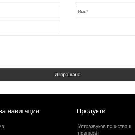
Изпращане
за навигация
Продукти
ма
Ултразвуков почистващ
препарат