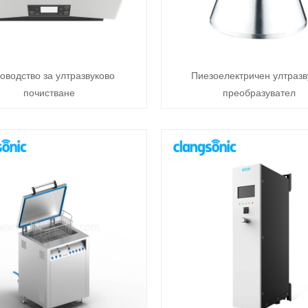
оводство за ултразвуково
Пиезоелектричен ултразв
почистване
преобразувател