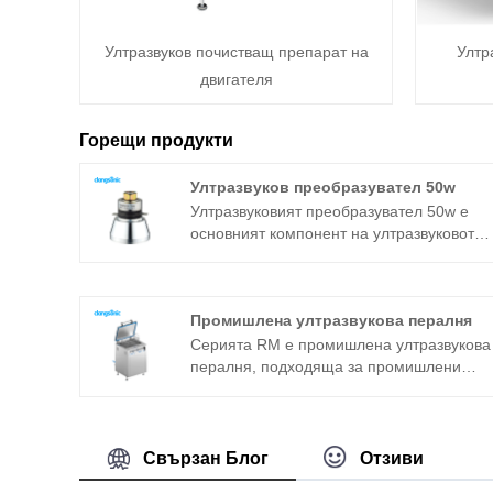
Ултразвуков почистващ препарат на
Ултр
двигателя
Горещи продукти
Ултразвуков преобразувател 50w
Ултразвуковият преобразувател 50w е
основният компонент на ултразвуковото
устройство и неговите параметрични
характеристики определят работата на
цялото устройство. Ултразвуковият
Промишлена ултразвукова пералня
преобразувател 50w е често използван
сандвич преобразувател в допълнение
Серията RM е промишлена ултразвукова
към магнитострикционната структура.
пералня, подходяща за промишлени
приложения. Основният компонент
ултразвуков генератор приема най-
модерната платформа за технология T,
която има висока ефективност на
Свързан Блог
Отзиви
почистване, лесни операции и няма