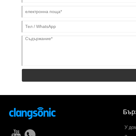
Бър
У до