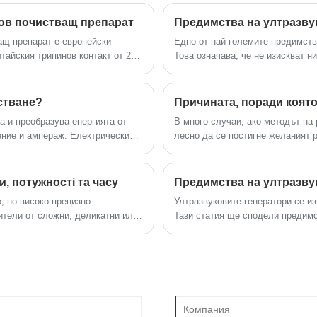
Инсталацията на ултразвуков почистващ
механизъм на частите на двигателя е
ов почистващ препарат
Предимства на ултразву
само на няколко стъпки, може да се
ащ препарат е европейски
Едно от най-големите предимств
постави в почти всички производствени
тайския трипинов контакт от 220
Това означава, че не изискват н
зони.
безболезнени и безопасни, което
възрасти.
стване?
а и преобразува енергията от
В много случаи, ако методът на
ение и ампераж. Електрическият
лесно да се постигне желаният р
до 250 волта AC и честота от 50
използвате ултразвуковия почис
, потужності та часу
Предимства на ултразву
, но високо прецизно
Ултразвуковите генератори се и
ители от сложни, деликатни или
Тази статия ще сподели предимс
ълни. Той работи чрез
о между 28–80 kHz – през
урчета в течен почистващ
т интензивна почистваща
ци от масло, оксиди, полиращи
, стъкло, керамика и електронни