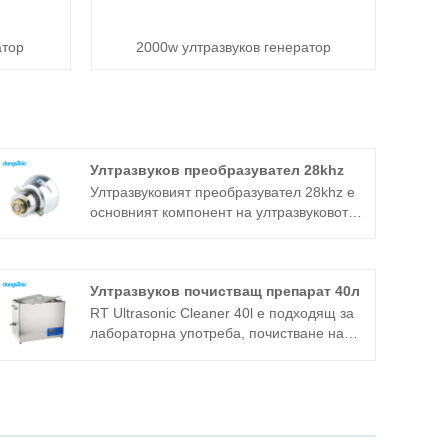
атор
2000w ултразвуков генератор
Ултразвуков преобразувател 28khz
Ултразвуковият преобразувател 28khz е
основният компонент на ултразвуковото
устройство и неговите параметрични
характеристики определят работата на
цялото устройство. Ултразвуковият
Ултразвуков почистващ препарат 40л
преобразувател 28khz е често използван
сандвич преобразувател в допълнение
RT Ultrasonic Cleaner 40l е подходящ за
към магнитострикционната структура.
лабораторна употреба, почистване на
бижута, очила, лещи и промишлени
супер фини компоненти. Той е
разработен въз основа на
усъвършенстваната технология Full
Bridge Phase Shift и е оборудван с LCD