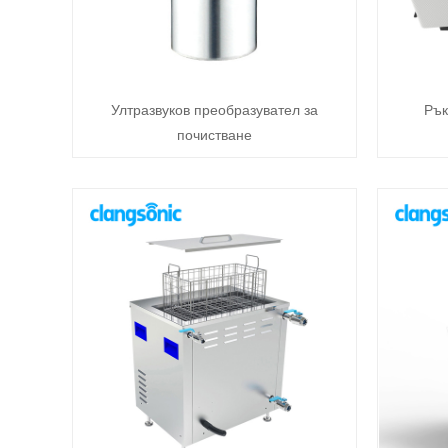
Ултразвуков преобразувател за
Рък
почистване