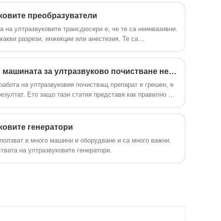
дисплей, таймер, нагревател и така
нататък, лесен за работа и няма нужда
ковите преобразуватели
от отстраняване на грешки. Той се
а на ултразвуковите трансдюсери е, че те са неинвазивни.
използва широко в метални части,
икакви разрези, инжекции или анестезия. Те са
авточасти, електроника и медицинска
 ги прави отлична възможност за пациенти от всички
промишленост и др.
Причината, поради която машината за ултразвуково почистване не е чиста
 работа на ултразвуковия почистващ препарат е грешен, е
езултат. Ето защо тази статия представя как правилно да
тващ препарат.
ковите генератори
зползват в много машини и оборудване и са много важни.
твата на ултразвуковите генератори.