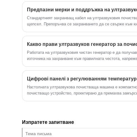
нужда от отстраняване на грешки на
място. Промишлената ултразвукова
Предпазни мерки и поддръжка на ултразвук
пералня може да се използва широко в
Стандартният захранващ кабел на ултразвуковия почиств
метални изделия, авточасти, почистване
щепсел. Препоръчва се захранването да се свърже към ки
на електроника, медицински
V / 50 Hz с превключващия щепсел,
инструменти, почистване на оптично
стъкло и др.
Какво прави ултразвуков генератор за почи
Работата на ултразвуковия чистач генератор е да получав
източника на захранване към правилната честота, напреж
ток от електропровода се предава при приблизително 100 
или 60 Hz.
Цифрові панелі з регулюванням температури
Настолната ултразвукова почистваща машина е компактно
почистващо устройство, проектирано да премахва замърс
труднодостъпни повърхности с помощта на ултразвукови в
генериране на високочестотни звукови вълни – обикновен
трансдюсер, създавайки микроскопични кавитационни мех
разтвор. Когато тези мехурчета се свият, те освобождава
Изпратете запитване
енергия, способна да измести мръсотия, мазнини, остатъ
съединения и микроскопични частици от метал, пластмаса
компоненти.