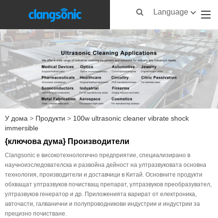
Language
У дома
>
Продукти
>
100w ultrasonic cleaner vibrate shock
immersible
{ключова дума} Производители
Clangsonic е високотехнологично предприятие, специализирано в
научноизследователска и развойна дейност на ултразвуковата основна
технология, производители и доставчици в Китай. Основните продукти
обхващат ултразвуков почистващ препарат, ултразвуков преобразувател,
ултразвуков генератор и др. Приложенията варират от електроника,
авточасти, галванични и полупроводникови индустрии и индустрии за
прецизно почистване.