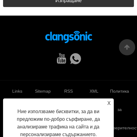
Изпращане
Links
Sitemap
RSS
XML
Политика
X
за
Ние използваме бисквитки, за да ви
предложим по-добро сърфиране, да
анализираме трафика на сайта и да
поверителнос
персонализираме съдържанието.