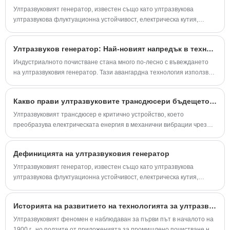
Ултразвуковият генератор, известен също като ултразвукова
ултразвукова флуктуационна устойчивост, електрическа кутия,
ултразвукова ултразвук, е важна част от масовата ултразвукова
система.
Ултразвуков генератор: Най-новият напредък в технологията за индустриално почистване
Индустриалното почистване стана много по-лесно с въвеждането
на ултразвуковия генератор. Тази авангардна технология използва
високочестотни звукови вълни, за да създаде микроскопични
мехурчета, които ефективно премахват мръсотия и мръсотия от
Какво прави ултразвуковите трансдюсери бъдещето на прецизното почистване?
различни повърхности и материали.
Ултразвуковият трансдюсер е критично устройство, което
преобразува електрическата енергия в механични вибрации чрез
високочестотни звукови вълни - обикновено в диапазона от 20 kHz
до няколко MHz. Тези звукови вълни се разпространяват през среда
Дефиницията на ултразвуковия генератор
като течност, създавайки микроскопични мехурчета, които
имплодират в процес, известен като кавитация. Това интензивно, но
Ултразвуковият генератор, известен също като ултразвукова
контролирано действие осигурява изключителна производителност
ултразвукова флуктуационна устойчивост, електрическа кутия,
при почистване, заваряване и тестване в широк спектър от
ултразвукова ултразвук, е важна част от масовата ултразвукова
индустрии.
система.
Историята на развитието на технологията за ултразвуково почистване
Ултразвуковият феномен е наблюдаван за първи път в началото на
1900 г., но ползите от приложенията за промишлено почистване не