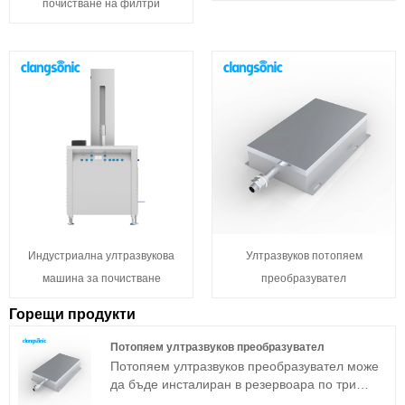
почистване на филтри
Индустриална ултразвукова
Ултразвуков потопяем
машина за почистване
преобразувател
Горещи продукти
Потопяем ултразвуков преобразувател
Потопяем ултразвуков преобразувател може
да бъде инсталиран в резервоара по три
начина: отстрани, отгоре и отдолу.