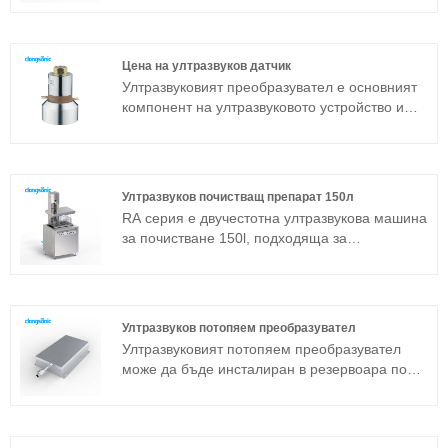
Ултразвуковото устройство за почистване се
състои от потапящ ултразвуков
преобразувател и генератор. Ако машината
Цена на ултразвуков датчик
за ултразвуково почистване от стандартния
Ултразвуковият преобразувател е основният
модел не може да се приложи към
компонент на ултразвуковото устройство и
определена работна среда, можете също да
неговите параметрични характеристики
направите потапящ ултразвуков пакет
определят работата на цялото устройство.
преобразуватели според персонализирането
Ултразвуковият преобразувател е често
на специални спецификации.
използван сандвич преобразувател в
Ултразвуков почистващ препарат 150л
допълнение към магнитострикционната
RA серия е двучестотна ултразвукова машина
структура. Ако искате да знаете цената на
за почистване 150l, подходяща за
ултразвуковия преобразувател, моля
промишлени приложения. Основният
свържете се с нас!
компонент ултразвуков генератор приема
най-модерната платформа за технология T,
която има висока ефективност на почистване,
Ултразвуков потопяем преобразувател
лесни операции и няма нужда от
Ултразвуковият потопяем преобразувател
отстраняване на грешки на място.
може да бъде инсталиран в резервоара по
Ултразвуков почистващ препарат 150l може
три начина: отстрани, отгоре и отдолу.
да се използва широко в метални изделия,
Ултразвуковото устройство за почистване се
авточасти, почистване на електроника,
състои от потапящ ултразвуков
медицински инструменти, почистване на