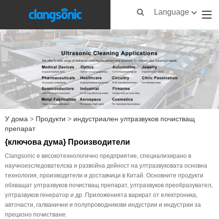
Language
У дома
>
Продукти
>
индустриален ултразвуков почистващ
препарат
{ключова дума} Производители
Clangsonic е високотехнологично предприятие, специализирано в
научноизследователска и развойна дейност на ултразвуковата основна
технология, производители и доставчици в Китай. Основните продукти
обхващат ултразвуков почистващ препарат, ултразвуков преобразувател,
ултразвуков генератор и др. Приложенията варират от електроника,
авточасти, галванични и полупроводникови индустрии и индустрии за
прецизно почистване.