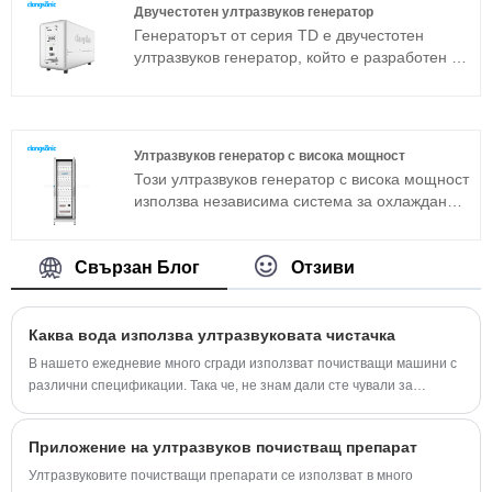
преобразувател и генератор. Ако машината
оптично стъкло и др.
Двучестотен ултразвуков генератор
за ултразвуково почистване от стандартния
Генераторът от серия TD е двучестотен
модел не може да се приложи към
ултразвуков генератор, който е разработен от
определена работна среда, можете също да
компанията Clangsonic повече от десет
направите потапящ ултразвуков пакет
години и е позициониран в областта на
преобразуватели според персонализирането
промишленото почистване от висок клас.
на специални спецификации.
Един генератор може да извежда две
Ултразвуков генератор с висока мощност
различни честоти. Този генератор е
Този ултразвуков генератор с висока мощност
разработен с новата технология и с пълен
използва независима система за охлаждане и
мостов фазов сдвиг, постоянна изходна
интегрирана схема на окабеляване,
мощност, автоматично преследване на
включително захранване на ултразвукови
честотата и автоматична промяна на
генератори, ултразвуков HF кабел, система за
Свързан Блог
Отзиви
импеданса. Той може допълнително да
управление и комуникационна шина към
подобри адаптивността на генератора за
ултразвуков генератор и др. Само 1 шкаф
различни условия на работа стабилност.
може да управлява целия ултразвуков
Каква вода използва ултразвуковата чистачка
резервоар за почистване. Лесен за
В нашето ежедневие много сгради използват почистващи машини с
инсталиране, експлоатация и поддръжка.
различни спецификации. Така че, не знам дали сте чували за
Ултразвуковият генератор с висока мощност е
почистваща машина.
много стабилен.
Приложение на ултразвуков почистващ препарат
Ултразвуковите почистващи препарати се използват в много