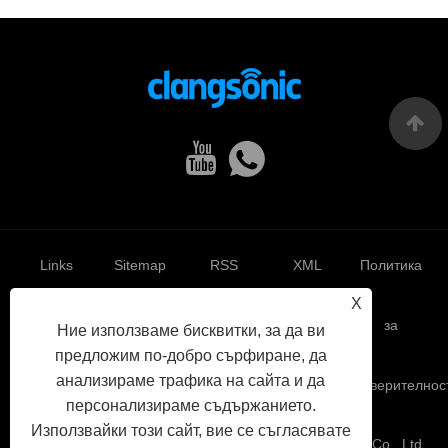
Links
Sitemap
RSS
XML
Политика
X
за
Ние използваме бисквитки, за да ви
предложим по-добро сърфиране, да
анализираме трафика на сайта и да
поверителнос
персонализираме съдържанието.
Използвайки този сайт, вие се съгласявате
Авторско право © 2022 Yuhuan Clangsonic Ultrasonic Co., Ltd.