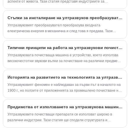
аспекти от живота. Тази статия представя индустриите за
приложение на ултразвукови почистващи препарати.
Стъпки за инсталиране на ултразвуков преобразувател
Ултразвуковият преобразувател преобразува входната
електрическа енергия в механична и след това я предава. Тази
статия представя стъпките за инсталиране на ултразвуковия
трансдюсер.
Типични принципи на работа на ултразвукови почистващи препарати
Ултразвуковата почистваща машина е устройство, което използва
високочестотни звукови вълни за почистване на различни предмети.
Обикновено се използва в индустрии като производство на бижута,
електроника, здравеопазване и автомобилостроене, както и в
Историята на развитието на технологията за ултразвуково почистване
домакинствата за почистване на деликатни предмети.
Ултразвуковият феномен е наблюдаван за първи път в началото на
1900 г., но ползите от приложенията за промишлено почистване не
са напълно осъзнати до началото на 1960 г.
Предимства от използването на ултразвукова машина за почистване
Ултразвуковите почистващи препарати се използват широко в
различни индустрии. Тази статия ще сподели структурата и
предимствата на ултразвуковите почистващи препарати.