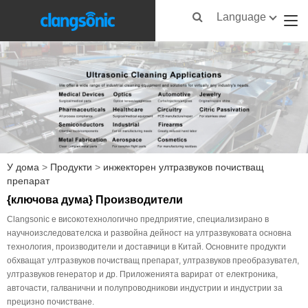
Language
У дома
>
Продукти
>
инжекторен ултразвуков почистващ
препарат
{ключова дума} Производители
Clangsonic е високотехнологично предприятие, специализирано в
научноизследователска и развойна дейност на ултразвуковата основна
технология, производители и доставчици в Китай. Основните продукти
обхващат ултразвуков почистващ препарат, ултразвуков преобразувател,
ултразвуков генератор и др. Приложенията варират от електроника,
авточасти, галванични и полупроводникови индустрии и индустрии за
прецизно почистване.