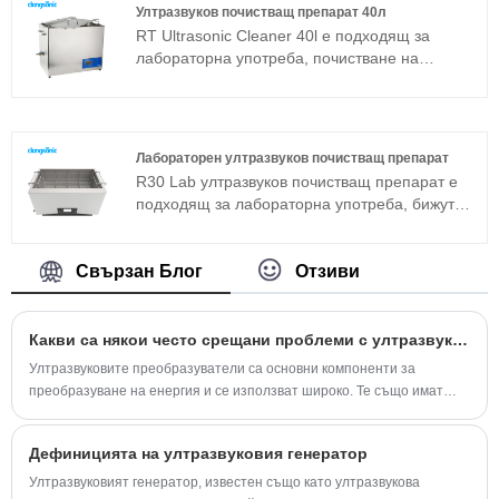
преобразувател на лангевин е често
оптично стъкло и т.н. .
Ултразвуков почистващ препарат 40л
използван сандвич преобразувател в
RT Ultrasonic Cleaner 40l е подходящ за
допълнение към магнитострикционната
лабораторна употреба, почистване на
структура.
бижута, очила, лещи и промишлени супер
фини компоненти. Той е разработен въз
основа на усъвършенстваната технология
Full Bridge Phase Shift и е оборудван с LCD
Лабораторен ултразвуков почистващ препарат
дисплей, таймер, нагревател и така нататък,
R30 Lab ултразвуков почистващ препарат е
лесен за работа и няма нужда от
подходящ за лабораторна употреба, бижута,
отстраняване на грешки. Той се използва
очила, лещи и промишлени супер фини
широко в метални части, авточасти,
компоненти почистване. Лабораторният
електроника и медицинска промишленост и
ултразвуков почистващ препарат е
Свързан Блог
Отзиви
др.
разработен въз основа на
усъвършенстваната технология Full Bridge
Phase Shift и е оборудван с LCD дисплей,
Какви са някои често срещани проблеми с ултразвуковите преобразуватели?
таймер, нагревател и т.н., лесен за работа и
Ултразвуковите преобразуватели са основни компоненти за
без нужда от отстраняване на грешки.
преобразуване на енергия и се използват широко. Те също имат
проблеми като честотния дрейф и решения. По -новите модели
имат възможности за мониторинг.
Дефиницията на ултразвуковия генератор
Ултразвуковият генератор, известен също като ултразвукова