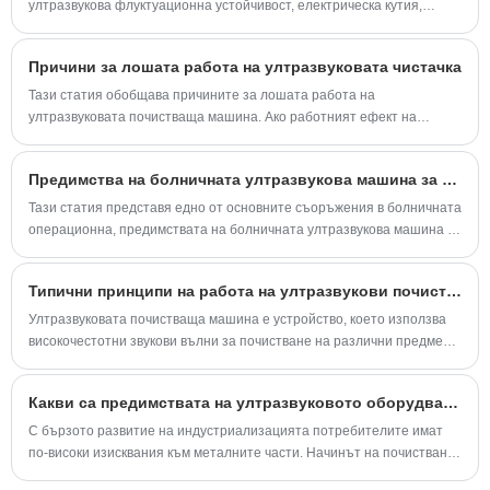
ултразвукова флуктуационна устойчивост, електрическа кутия,
ултразвукова ултразвук, е важна част от масовата ултразвукова
система.
Причини за лошата работа на ултразвуковата чистачка
Тази статия обобщава причините за лошата работа на
ултразвуковата почистваща машина. Ако работният ефект на
ултразвуковата почистваща машина не е добър, това значително
ще повлияе на нормалната работа и работа на ултразвуковата
Предимства на болничната ултразвукова машина за почистване
почистваща машина.
Тази статия представя едно от основните съоръжения в болничната
операционна, предимствата на болничната ултразвукова машина за
почистване.
Типични принципи на работа на ултразвукови почистващи препарати
Ултразвуковата почистваща машина е устройство, което използва
високочестотни звукови вълни за почистване на различни предмети.
Обикновено се използва в индустрии като производство на бижута,
електроника, здравеопазване и автомобилостроене, както и в
Какви са предимствата на ултразвуковото оборудване за почистване?
домакинствата за почистване на деликатни предмети.
С бързото развитие на индустриализацията потребителите имат
по-високи изисквания към металните части. Начинът на почистване
на мръсотията върху металните части е особено важен за