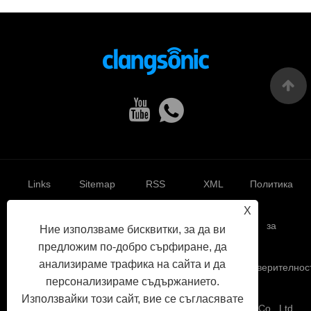
Links
Sitemap
RSS
XML
Политика
X
за
Ние използваме бисквитки, за да ви
предложим по-добро сърфиране, да
анализираме трафика на сайта и да
поверителнос
персонализираме съдържанието.
Използвайки този сайт, вие се съгласявате
Авторско право © 2022 Yuhuan Clangsonic Ultrasonic Co., Ltd.