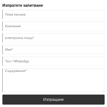
машинната машина.
Изпратете запитване
Изпращане