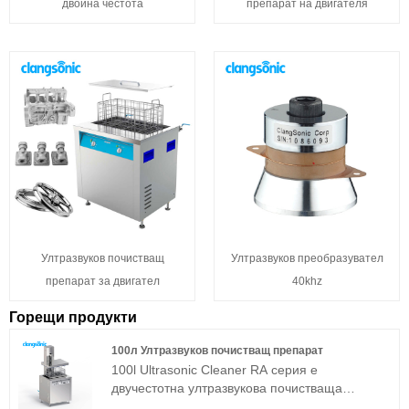
двойна честота
препарат на двигателя
Ултразвуков почистващ
Ултразвуков преобразувател
препарат за двигател
40khz
Горещи продукти
100л Ултразвуков почистващ препарат
100l Ultrasonic Cleaner RA серия е
двучестотна ултразвукова почистваща
машина, подходяща за промишлени