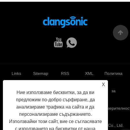
Links
Sitemap
RSS
XML
Политика
X
за
Ние използваме бисквитки, за да ви
предложим по-добро сърфиране, да
анализираме трафика на сайта и да
поверителнос
персонализираме съдържанието.
Използвайки този сайт, вие се съгласявате
Авторско право © 2022 Yuhuan Clangsonic Ultrasonic Co., Ltd.
с използването на бисквитки от наша