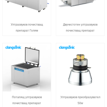
Ултразвуков почистващ
Двучестотен ултразвуков
препарат Голям
почистващ препарат
Потапящ ултразвуков
Ултразвуков преобразувател
почистващ препарат
50w