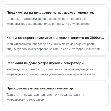
съвпадащи слоеве и акустично затихване. Неговото повърхностно
състояние влияе пряко върху ефективността на ултразвуковото
Предимства на цифровия ултразвуков генератор
предаване на енергия.
Цифровият ултразвуков генератор, известен също като
ултразвуково захранване, електронна кутия и ултразвуков
контролер, е важна част от ултразвуковите системи с висока
мощност.
Какви са характеристиките и приложенията на 2000w ултразвуков генератор?
Този ултразвуков генератор от 2000 W може да бъде свързан
индивидуално към резервоар за миене или интегриран към голяма
ултразвукова система за почистване. Така или иначе, ще получите
бърз, равномерен и перфектен почистващ ефект.
Различни видове ултразвукови генератори
Ултразвуковият генератор, известен също като ултразвукова
ултразвукова флуктуационна устойчивост, електрическа кутия,
ултразвукова ултразвук, е важна част от масовата ултразвукова
система.
Принцип на ултразвуковия генератор
Тази статия представя принципите и предимствата на
ултразвуковите генератори.