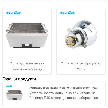
Ултразвукова машина за
Ултразвуков преобразувател
почистване в болница
28khz
Горещи продукти
Ултразвукова машина за почистване в болница
Ултразвуковата машина за почистване на
болница R30 е подходяща за лабораторна
употреба, почистване на бижута, очила, лещи
и промишлени супер фини компоненти.