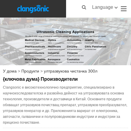
Language
У дома
>
Продукти
>
ултразвукова чистачка 300л
{ключова дума} Производители
Clangsonic е високотехнологично предприятие, специализирано в
научноизследователска и развойна дейност на ултразвуковата основна
технология, производители и доставчици в Китай. Основните продукти
обхващат ултразвуков почистващ препарат, ултразвуков преобразувател,
ултразвуков генератор и др. Приложенията варират от електроника,
авточасти, галванични и полупроводникови индустрии и индустрии за
прецизно почистване.