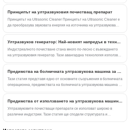
мръсотия, натрупани в прорезите, и тези предмети изобщо не могат
да се почистват ръчно.
Принципът на ултразвуковия почистващ препарат
Принципът на Ultrasonic Cleaner Принципът на Ultrasonic Cleaner е
да преобразува звуковата енергия на източника на ултразвукова
честота в механична вибрация през преобразувателя и да излъчва
ултразвуковата вълна към почистващата течност в резервоара през
Ултразвуков генератор: Най-новият напредък в технологията за индустриално почистване
стената на резервоара за почистване.
Индустриалното почистване стана много по-лесно с въвеждането
на ултразвуковия генератор. Тази авангардна технология използва
високочестотни звукови вълни, за да създаде микроскопични
мехурчета, които ефективно премахват мръсотия и мръсотия от
Предимства на болничната ултразвукова машина за почистване
различни повърхности и материали.
Тази статия представя едно от основните съоръжения в болничната
операционна, предимствата на болничната ултразвукова машина за
почистване.
Предимства от използването на ултразвукова машина за почистване
Ултразвуковите почистващи препарати се използват широко в
различни индустрии. Тази статия ще сподели структурата и
предимствата на ултразвуковите почистващи препарати.