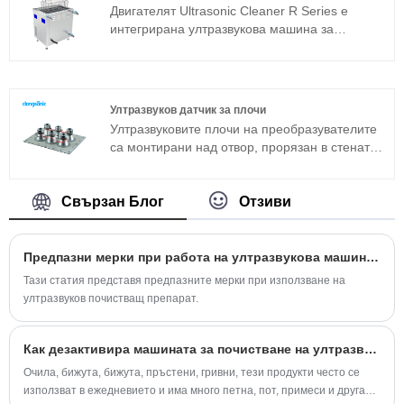
използван сандвич преобразувател в
отстраняването на стружки, отстраняването
Двигателят Ultrasonic Cleaner R Series е
допълнение към магнитострикционната
на въглерод и повърхностната обработка са
интегрирана ултразвукова машина за
структура.
лесни за работа.
почистване, подходяща за промишлени
приложения. Основният компонент
ултразвуков генератор приема
усъвършенствана технологична платформа T,
Ултразвуков датчик за плочи
която има висока ефективност на почистване,
Ултразвуковите плочи на преобразувателите
лесни операции и няма нужда от
са монтирани над отвор, прорязан в стената
отстраняване на грешки на място. Може да
на резервоара и излъчващата повърхност е в
се използва широко в метални изделия,
пряк контакт с почистващата среда.
авточасти, почистване на електроника и др.
Свързан Блог
Отзиви
Предпазни мерки при работа на ултразвукова машина за почистване
Тази статия представя предпазните мерки при използване на
ултразвуков почистващ препарат.
Как дезактивира машината за почистване на ултразвуков трансдюсер？
Очила, бижута, бижута, пръстени, гривни, тези продукти често се
използват в ежедневието и има много петна, пот, примеси и друга