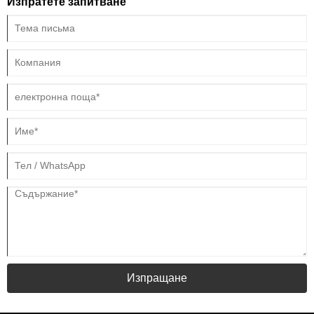
Изпратете запитване
Изпращане