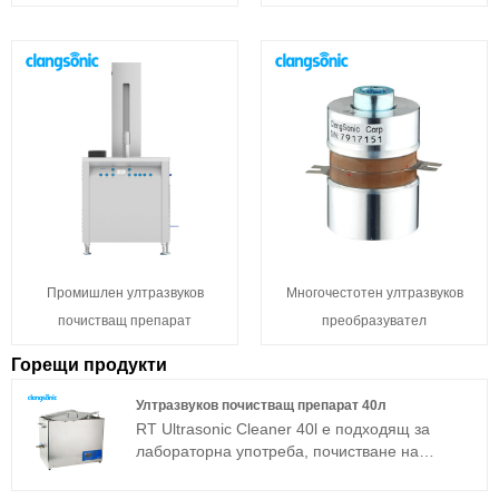
Промишлен ултразвуков
Многочестотен ултразвуков
почистващ препарат
преобразувател
Горещи продукти
Ултразвуков почистващ препарат 40л
RT Ultrasonic Cleaner 40l е подходящ за
лабораторна употреба, почистване на
бижута, очила, лещи и промишлени супер
фини компоненти. Той е разработен въз