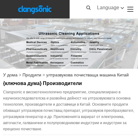
Language
У дома
>
Продукти
>
ултразвукова почистваща машина Китай
{ключова дума} Производители
Clangsonic е високотехнологично предприятие, специализирано в
научноизследователска и развойна дейност на ултразвуковата основна
технология, производители и доставчици в Китай. Основните продукти
обхващат ултразвуков почистващ препарат, ултразвуков преобразувател,
ултразвуков генератор и др. Приложенията варират от електроника,
авточасти, галванични и полупроводникови индустрии и индустрии за
прецизно почистване.