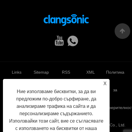
Links
Sitemap
RSS
XML
Политика
X
за
Ние използваме бисквитки, за да ви
предложим по-добро сърфиране, да
анализираме трафика на сайта и да
поверителнос
персонализираме съдържанието.
Използвайки този сайт, вие се съгласявате
Авторско право © 2022 Yuhuan Clangsonic Ultrasonic Co., Ltd.
с използването на бисквитки от наша
Всички права запазени.