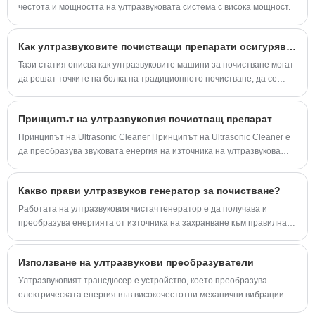
последователността на процеса.
честота и мощността на ултразвуковата система с висока мощност.
вашата заявка.
Как ултразвуковите почистващи препарати осигуряват ефективни, безопасно почистващи разтвори в секторите на индустриални, медицински, бижута и домакинството?
Тази статия описва как ултразвуковите машини за почистване могат
да решат точките на болка на традиционното почистване, да се
адаптират към нуждите на множество индустрии, да се развият към
персонализиране и да помогнат на процеса на почистване да стане
Принципът на ултразвуковия почистващ препарат
по -точен, безопасен и ефективен.
Принципът на Ultrasonic Cleaner Принципът на Ultrasonic Cleaner е
да преобразува звуковата енергия на източника на ултразвукова
честота в механична вибрация през преобразувателя и да излъчва
ултразвуковата вълна към почистващата течност в резервоара през
Какво прави ултразвуков генератор за почистване?
стената на резервоара за почистване.
Работата на ултразвуковия чистач генератор е да получава и
преобразува енергията от източника на захранване към правилната
честота, напрежение и ампераж. Електрическият ток от
електропровода се предава при приблизително 100 до 250 волта
Използване на ултразвукови преобразуватели
AC и честота от 50 или 60 Hz.
Ултразвуковият трансдюсер е устройство, което преобразува
електрическата енергия във високочестотни механични вибрации
или звукови вълни. Честотите на тези вълни са извън обхвата на