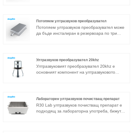
три начина: отстрани, отгоре и отдолу.
Ултразвуковото устройство за почистване се
състои от потапящ ултразвуков
преобразувател и генератор. Ако машината
Потопяем ултразвуков преобразувател
за ултразвуково почистване от стандартния
Потопяем ултразвуков преобразувател може
модел не може да се приложи към
да бъде инсталиран в резервоара по три
определена работна среда, можете също да
начина: отстрани, отгоре и отдолу.
направите потапящ ултразвуков пакет
Ултразвуковото устройство за почистване се
преобразуватели според персонализирането
състои от потапящ ултразвуков
на специални спецификации.
преобразувател и генератор. Ако машината
Ултразвуков преобразувател 20khz
за ултразвуково почистване от стандартния
Ултразвуковият преобразувател 20khz е
модел не може да се приложи към
основният компонент на ултразвуковото
определена работна среда, можете също да
устройство и неговите параметрични
направите потапящ ултразвуков пакет
характеристики определят работата на
преобразуватели според персонализирането
цялото устройство. Ултразвуковият
на специални спецификации.
преобразувател 20khz е често използван
Лабораторен ултразвуков почистващ препарат
сандвич преобразувател в допълнение към
R30 Lab ултразвуков почистващ препарат е
магнитострикционната структура.
подходящ за лабораторна употреба, бижута,
очила, лещи и промишлени супер фини
компоненти почистване. Лабораторният
ултразвуков почистващ препарат е