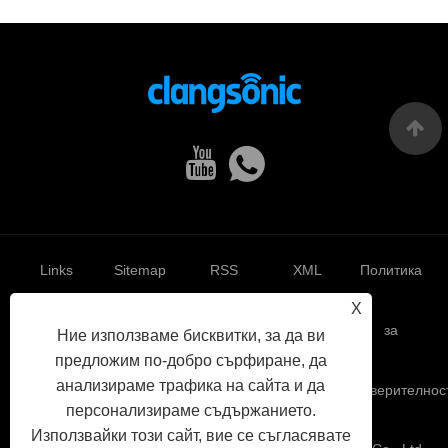
Links
Sitemap
RSS
XML
Политика
X
за
Ние използваме бисквитки, за да ви
предложим по-добро сърфиране, да
анализираме трафика на сайта и да
поверителнос
персонализираме съдържанието.
Използвайки този сайт, вие се съгласявате