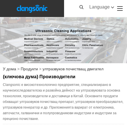
Language
У дома
>
Продукти
>
ултразвуков почистващ двигател
{ключова дума} Производители
Clangsonic е високотехнологично предприятие, специализирано в
научноизследователска и развойна дейност на ултразвуковата основна
технология, производители и доставчици в Китай. Основните продукти
обхващат ултразвуков почистващ препарат, ултразвуков преобразувател,
ултразвуков генератор и др. Приложенията варират от електроника,
авточасти, галванични и полупроводникови индустрии и индустрии за
прецизно почистване.