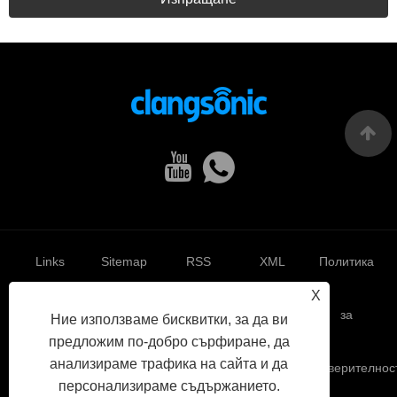
Links
Sitemap
RSS
XML
Политика
X
за
Ние използваме бисквитки, за да ви
предложим по-добро сърфиране, да
анализираме трафика на сайта и да
поверителнос
персонализираме съдържанието.