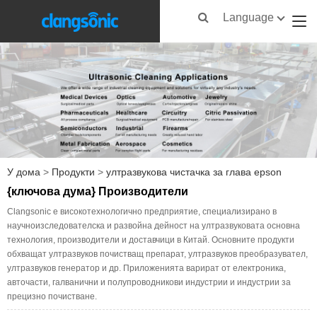
Language
У дома
>
Продукти
>
ултразвукова чистачка за глава epson
{ключова дума} Производители
Clangsonic е високотехнологично предприятие, специализирано в
научноизследователска и развойна дейност на ултразвуковата основна
технология, производители и доставчици в Китай. Основните продукти
обхващат ултразвуков почистващ препарат, ултразвуков преобразувател,
ултразвуков генератор и др. Приложенията варират от електроника,
авточасти, галванични и полупроводникови индустрии и индустрии за
прецизно почистване.