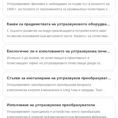
Ултразвуковият феномен е наблюдаван за първи път в началото на
1900 г., но ползите от приложенията за промишлено почистване не
са напълно осъзнати до началото на 1960 г.
Какви са предимствата на ултразвуковото оборудване за почистване?
С бързото развитие на индустриализацията потребителите имат
по-високи изисквания към металните части. Начинът на почистване
на мръсотията върху металните части е особено важен за
машинната машина.
Екологично ли е използването на ултразвукова почистваща машина?
Излишно е да казвам, че почистващата ефективност и
почистващият ефект на ултразвуковите почистващи уреди са
признати от обществеността.
Стъпки за инсталиране на ултразвуков преобразувател
Ултразвуковият преобразувател преобразува входната
електрическа енергия в механична и след това я предава. Тази
статия представя стъпките за инсталиране на ултразвуковия
трансдюсер.
Използване на ултразвукови преобразуватели
Ултразвуковият трансдюсер е устройство, което преобразува
електрическата енергия във високочестотни механични вибрации