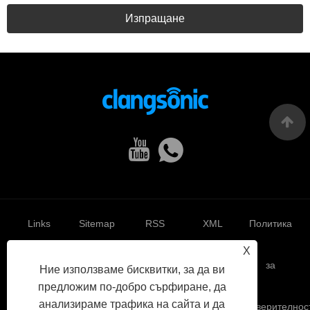
Изпращане
Links
Sitemap
RSS
XML
Политика
X
за
Ние използваме бисквитки, за да ви
предложим по-добро сърфиране, да
анализираме трафика на сайта и да
поверителнос