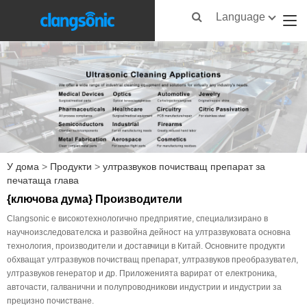
Language
У дома
>
Продукти
>
ултразвуков почистващ препарат за
печатаща глава
{ключова дума} Производители
Clangsonic е високотехнологично предприятие, специализирано в
научноизследователска и развойна дейност на ултразвуковата основна
технология, производители и доставчици в Китай. Основните продукти
обхващат ултразвуков почистващ препарат, ултразвуков преобразувател,
ултразвуков генератор и др. Приложенията варират от електроника,
авточасти, галванични и полупроводникови индустрии и индустрии за
прецизно почистване.