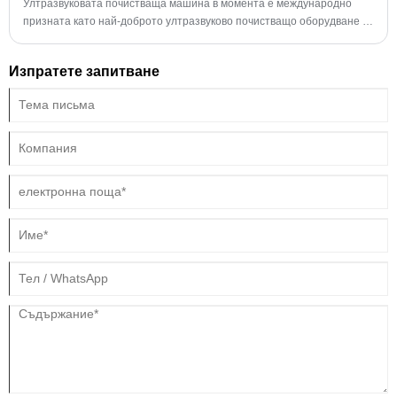
Ултразвуковата почистваща машина в момента е международно
призната като най-доброто ултразвуково почистващо оборудване за
почистване. Ултразвуковата почистваща машина използва
принципа на ултразвуковото почистване, за да бъде проста и бърза.
Изпратете запитване