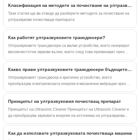
което ги прави отлична възможност за пациенти от всички възрасти.
дисплей, таймер, нагревател и така нататък,
Класификация на методите за почистване на ултразвукови почистващи препарати
лесен за работа и няма нужда от
Тази статия ще ви отведе да разберете методите за почистване на
отстраняване на грешки. Той се използва
ултразвукови почистващи препарати
широко в метални части, авточасти,
електроника и медицинска промишленост и
др.
Как работят ултразвуковите трансдюсери?
Ултразвуковите трансдюсери са малки устройства, които генерират
високочестотни звукови вълни, които след това преминават през
тялото и създават детайлно изображение на органите и тъканите.
Тези изображения предоставят на здравните специалисти ценна
Какво прави ултразвуковите трансдюсери бъдещето на прецизното почистване?
диагностична информация, която им позволява да диагностицират и
лекуват заболявания по-точно и ефективно.
Ултразвуковият трансдюсер е критично устройство, което
преобразува електрическата енергия в механични вибрации чрез
високочестотни звукови вълни - обикновено в диапазона от 20 kHz
до няколко MHz. Тези звукови вълни се разпространяват през среда
Принципът на ултразвуковия почистващ препарат
като течност, създавайки микроскопични мехурчета, които
имплодират в процес, известен като кавитация. Това интензивно, но
Принципът на Ultrasonic Cleaner Принципът на Ultrasonic Cleaner е
контролирано действие осигурява изключителна производителност
да преобразува звуковата енергия на източника на ултразвукова
при почистване, заваряване и тестване в широк спектър от
честота в механична вибрация през преобразувателя и да излъчва
индустрии.
ултразвуковата вълна към почистващата течност в резервоара през
Как да използвате ултразвуковата почистваща машина
стената на резервоара за почистване.