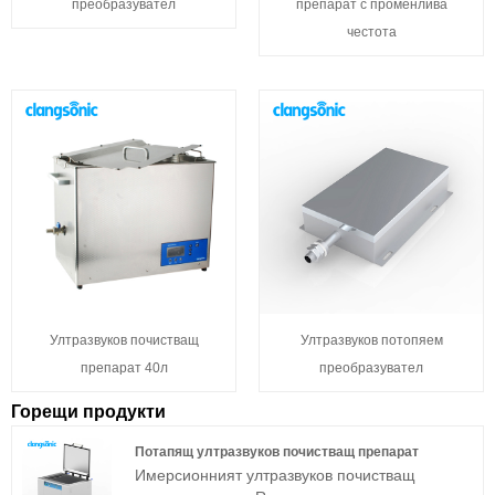
преобразувател
препарат с променлива
честота
Ултразвуков почистващ
Ултразвуков потопяем
препарат 40л
преобразувател
Горещи продукти
Потапящ ултразвуков почистващ препарат
Имерсионният ултразвуков почистващ