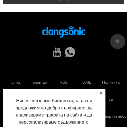
Links
Sitemap
RSS
XML
Политика
X
за
Ние използваме бисквитки, за да ви
предложим по-добро сърфиране, да
анализираме трафика на сайта и да
поверителнос
персонализираме съдържанието.