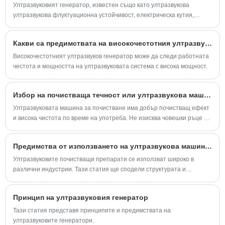
Ултразвуковият генератор, известен също като ултразвукова
ултразвукова флуктуационна устойчивост, електрическа кутия,
ултразвукова ултразвук, е важна част от масовата ултразвукова
система.
Какви са предимствата на високочестотния ултразвуков генератор?
Високочестотният ултразвуков генератор може да следи работната
честота и мощността на ултразвуковата система с висока мощност.
Избор на почистваща течност или ултразвукова машина за почистване
Ултразвуковата машина за почистване има добър почистващ ефект
и висока чистота по време на употреба. Не изисква човешки ръце да
докосват почистващата течност по време на употреба и е много
безопасна и надеждна до известна степен. Тази статия представя
Предимства от използването на ултразвукова машина за почистване
избора на почистваща течност в работния процес на ултразвуковия
почистващ препарат.
Ултразвуковите почистващи препарати се използват широко в
различни индустрии. Тази статия ще сподели структурата и
предимствата на ултразвуковите почистващи препарати.
Принцип на ултразвуковия генератор
Тази статия представя принципите и предимствата на
ултразвуковите генератори.