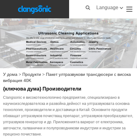
Language
У дома
>
Продукти
>
Пакет ултразвукови трансдюсери с висока
вибрация 40K
{ключова дума} Производители
Clangsonic е високотехнологично предприятие, специализирано в
научноизследователска и развойна дейност на ултразвуковата основна
технология, производители и доставчици в Китай. Основните продукти
обхващат ултразвуков почистващ препарат, ултразвуков преобразувател,
ултразвуков генератор и др. Приложенията варират от електроника,
авточасти, галванични и полупроводникови индустрии и индустрии за
прецизно почистване.