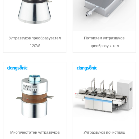
Ултразвуков преобразувател
Потопяем ултразвуков
120W
преобразувател
Многочестотен ултразвуков
Ултразвуков почистващ