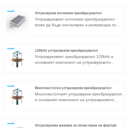
чип е избран от добре известен доставчик и
може да даде силен и стабилен изход.
Ултразвуков потопяем преобразувател
Честотата е предимно 20kHz, ние можем да
Ултразвуковият потопяем преобразувател
предоставим ултразвуков преобразувател,
може да бъде инсталиран в резервоара по
ултразвуков преобразувател с бустер,
три начина: отстрани, отгоре и отдолу.
ултразвуков преобразувател с усилвател и
Ултразвуковото устройство за почистване се
сонотрод отделно по ваше желание.
състои от потапящ ултразвуков
преобразувател и генератор. Ако машината
120kHz ултразвуков преобразувател
за ултразвуково почистване от стандартния
Ултразвуковият преобразувател 120kHz е
модел не може да се приложи към
основният компонент на ултразвуковото
определена работна среда, можете също да
устройство и неговите параметрични
направите потапящ ултразвуков пакет
характеристики определят работата на
преобразуватели според персонализирането
цялото устройство. Ултразвуковият
на специални спецификации.
преобразувател 120kHz е често използван
Многочестотен ултразвуков преобразувател
сандвич преобразувател в допълнение към
Многочестотният ултразвуков преобразувател
магнитострикционната структура.
е основният компонент на ултразвуковото
устройство и неговите параметрични
характеристики определят работата на
цялото устройство. Многочестотният
ултразвуков преобразувател е често
Ултразвукова машина за почистване на филтри