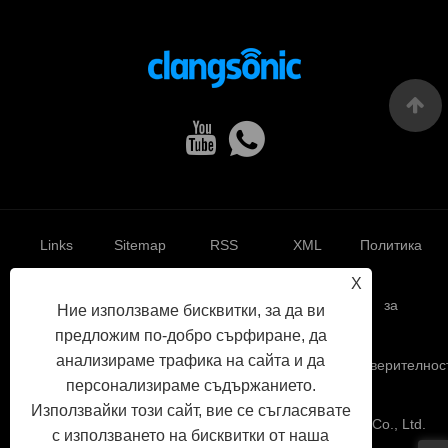
Links
Sitemap
RSS
XML
Политика
X
за
Ние използваме бисквитки, за да ви
предложим по-добро сърфиране, да
анализираме трафика на сайта и да
поверителнос
персонализираме съдържанието.
Използвайки този сайт, вие се съгласявате
Авторско право © 2022 Yuhuan Clangsonic Ultrasonic Co., Ltd.
с използването на бисквитки от наша
Всички права запазени.