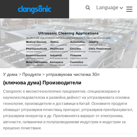
Language
У дома
>
Продукти
>
ултразвукова чистачка 30л
{ключова дума} Производители
Clangsonic е високотехнологично предприятие, специализирано в
научноизследователска и развойна дейност на ултразвуковата основна
технология, производители и доставчици в Китай. Основните продукти
обхващат ултразвуков почистващ препарат, ултразвуков преобразувател,
ултразвуков генератор и др. Приложенията варират от електроника,
авточасти, галванични и полупроводникови индустрии и индустрии за
прецизно почистване.