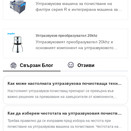
използван сандвич преобразувател в
Ултразвукова машина за почистване на
допълнение към магнитострикционната
филтри серия R е интегрирана машина за
структура.
ултразвуково почистване, подходяща за
промишлени приложения. Основният
компонент ултразвуков генератор приема
усъвършенствана технологична платформа T,
Ултразвуков преобразувател 20khz
която има висока ефективност на почистване,
Ултразвуковият преобразувател 20khz е
лесни операции и няма нужда от
основният компонент на ултразвуковото
отстраняване на грешки на място.
устройство и неговите параметрични
Ултразвуковата машина за почистване на
характеристики определят работата на
филтри може да се използва широко в
цялото устройство. Ултразвуковият
Свързан Блог
Отзиви
метални изделия, авточасти, почистване на
преобразувател 20khz е често използван
електроника и др.
сандвич преобразувател в допълнение към
магнитострикционната структура.
Как може настолната ултразвукова почистваща технология да подобри съвременните приложения за почистване?
Настолният ултразвуков почистващ препарат се превърна във
важно решение за премахване на замърсители от компоненти,
които са трудни за почистване чрез традиционни методи.
Използвайки ултразвукова кавитационна технология, тези системи
Как да изберем честотата на ултразвуковия почистващ препарат
могат да осигурят дълбоко и равномерно почистване, като
същевременно намаляват ръчната работа и подобряват
Трябва правилно да се изправим пред избора на честота при
последователността на процеса.
почистване на ултразвукова машина за почистване. Честотата на