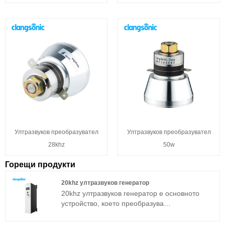
Ултразвуков преобразувател
Ултразвуков преобразувател
28khz
50w
Горещи продукти
20khz ултразвуков генератор
20khz ултразвуков генератор е основното
устройство, което преобразува
електрическата енергия в механична енергия
(ултразвукова), пиезоелектричният керамичен