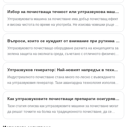
технологичните параметри на машината за ултразвуково
почистване играе решаваща роля.
Избор на почистваща течност или ултразвукова машина за почистване
Ултразвуковата машина за почистване има добър почистващ ефект
и висока чистота по време на употреба. Не изисква човешки ръце да
докосват почистващата течност по време на употреба и е много
безопасна и надеждна до известна степен. Тази статия представя
Въпроси, които се нуждаят от внимание при рутинна поддръжка на ултразвуково оборудване за почистване
избора на почистваща течност в работния процес на ултразвуковия
почистващ препарат.
Ултразвуковото почистващо оборудване разчита на концепцията за
зелена защита на околната среда, съчетано с отличното физическо
съдържание, разчитащо на социализираната функция, функцията
за ускорение и функцията за директен приток на ултразвук в
Ултразвуков генератор: Най-новият напредък в технологията за индустриално почистване
течност, за постигане на изисквания за прецизно почистване.
Индустриалното почистване стана много по-лесно с въвеждането
на ултразвуковия генератор. Тази авангардна технология използва
високочестотни звукови вълни, за да създаде микроскопични
мехурчета, които ефективно премахват мръсотия и мръсотия от
Как ултразвуковите почистващи препарати осигуряват ефективни, безопасно почистващи разтвори в секторите на индустриални, медицински, бижута и домакинството?
различни повърхности и материали.
Тази статия описва как ултразвуковите машини за почистване могат
да решат точките на болка на традиционното почистване, да се
адаптират към нуждите на множество индустрии, да се развият към
персонализиране и да помогнат на процеса на почистване да стане