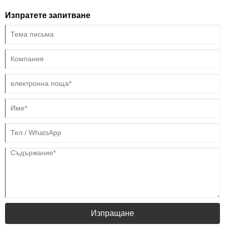
почистване играе решаваща роля.
Изпратете запитване
Изпращане