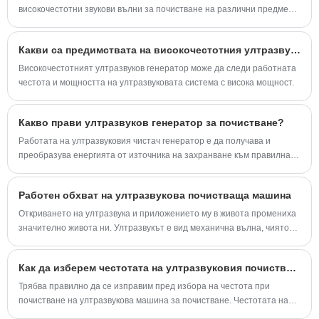
високочестотни звукови вълни за почистване на различни предмети.
Обикновено се използва в индустрии като производство на бижута,
електроника, здравеопазване и автомобилостроене, както и в
Какви са предимствата на високочестотния ултразвуков генератор?
домакинствата за почистване на деликатни предмети.
Високочестотният ултразвуков генератор може да следи работната
честота и мощността на ултразвуковата система с висока мощност.
Какво прави ултразвуков генератор за почистване?
Работата на ултразвуковия чистач генератор е да получава и
преобразува енергията от източника на захранване към правилната
честота, напрежение и ампераж. Електрическият ток от
електропровода се предава при приблизително 100 до 250 волта
Работен обхват на ултразвукова почистваща машина
AC и честота от 50 или 60 Hz.
Откриването на ултразвука и приложението му в живота промениха
значително живота ни. Ултразвукът е вид механична вълна, чиято
честота на вибрация е по-висока от звуковата вълна.
Как да изберем честотата на ултразвуковия почистващ препарат
Трябва правилно да се изправим пред избора на честота при
почистване на ултразвукова машина за почистване. Честотата на
технологичните параметри на машината за ултразвуково