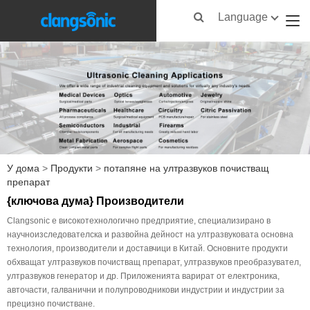
Language
У дома
>
Продукти
>
потапяне на ултразвуков почистващ
препарат
{ключова дума} Производители
Clangsonic е високотехнологично предприятие, специализирано в
научноизследователска и развойна дейност на ултразвуковата основна
технология, производители и доставчици в Китай. Основните продукти
обхващат ултразвуков почистващ препарат, ултразвуков преобразувател,
ултразвуков генератор и др. Приложенията варират от електроника,
авточасти, галванични и полупроводникови индустрии и индустрии за
прецизно почистване.