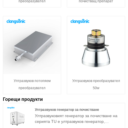
преобразувател
почистващ препарат
Ултразвуков потопяем
Ултразвуков преобразувател
преобразувател
50w
Горещи продукти
Ултразвуков генератор за почистване
Ултразвуковият генератор за почистване на
серията TU е ултразвуков генератор,
разработен от компанията Clangsonic повече