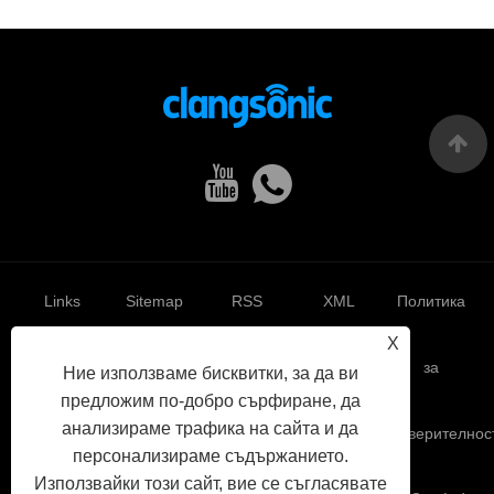
Links
Sitemap
RSS
XML
Политика
X
за
Ние използваме бисквитки, за да ви
предложим по-добро сърфиране, да
анализираме трафика на сайта и да
поверителнос
персонализираме съдържанието.
Използвайки този сайт, вие се съгласявате