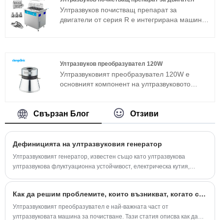
няколко стъпки, тя може да бъде поставена в
Ултразвуков почистващ препарат за
почти всички производствени зони.
двигатели от серия R е интегрирана машина
за ултразвуково почистване, подходяща за
промишлени приложения. Ултразвуковият
генератор на ултразвуковия чистач на
двигателния блок използва усъвършенствана
Ултразвуков преобразувател 120W
технологична платформа T, която има висока
Ултразвуковият преобразувател 120W е
ефективност на почистване, лесни операции
основният компонент на ултразвуковото
и няма нужда от отстраняване на грешки на
устройство и неговите параметрични
място. Ултразвуков почистващ препарат за
характеристики определят работата на
двигателни блокове може да се използва
цялото устройство. Ултразвуковият
Свързан Блог
Отзиви
широко в метални изделия, авточасти,
преобразувател 120W е често използван
почистване на електроника и др.
сандвич преобразувател в допълнение към
магнитострикционната структура.
Дефиницията на ултразвуковия генератор
Ултразвуковият генератор, известен също като ултразвукова
ултразвукова флуктуационна устойчивост, електрическа кутия,
ултразвукова ултразвук, е важна част от масовата ултразвукова
система.
Как да решим проблемите, които възникват, когато се използва ултразвуковият преобразувател
Ултразвуковият преобразувател е най-важната част от
ултразвуковата машина за почистване. Тази статия описва как да