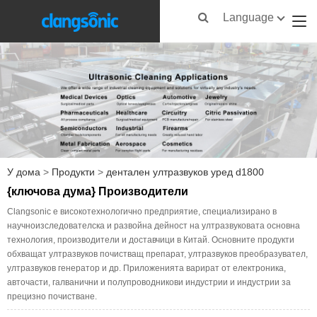
Language
У дома
>
Продукти
>
дентален ултразвуков уред d1800
{ключова дума} Производители
Clangsonic е високотехнологично предприятие, специализирано в
научноизследователска и развойна дейност на ултразвуковата основна
технология, производители и доставчици в Китай. Основните продукти
обхващат ултразвуков почистващ препарат, ултразвуков преобразувател,
ултразвуков генератор и др. Приложенията варират от електроника,
авточасти, галванични и полупроводникови индустрии и индустрии за
прецизно почистване.