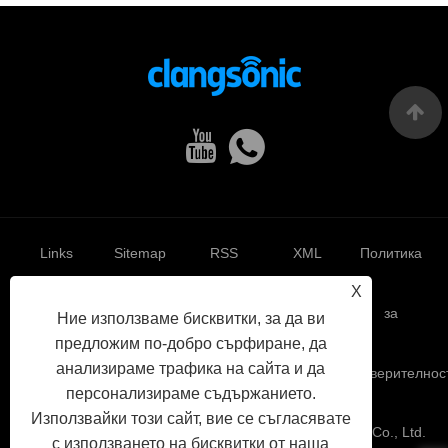
Links
Sitemap
RSS
XML
Политика
X
за
Ние използваме бисквитки, за да ви
предложим по-добро сърфиране, да
анализираме трафика на сайта и да
поверителнос
персонализираме съдържанието.
Използвайки този сайт, вие се съгласявате
Авторско право © 2022 Yuhuan Clangsonic Ultrasonic Co., Ltd.
с използването на бисквитки от наша