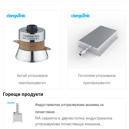
Китай ултразвуков
Потопяем ултразвуков
преобразувател
преобразувател
Горещи продукти
Индустриална ултразвукова машина за
почистване
RA серията е двучестотна индустриална
ултразвукова почистваща машина,