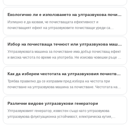
разрешите проблема навреме, когато датчикът има проблем.
Екологично ли е използването на ултразвукова почистваща машина?
Излишно е да казвам, че почистващата ефективност и
почистващият ефект на ултразвуковите почистващи уреди са
признати от обществеността.
Избор на почистваща течност или ултразвукова машина за почистване
Ултразвуковата машина за почистване има добър почистващ ефект
и висока чистота по време на употреба. Не изисква човешки ръце да
докосват почистващата течност по време на употреба и е много
безопасна и надеждна до известна степен. Тази статия представя
Как да изберем честотата на ултразвуковия почистващ препарат
избора на почистваща течност в работния процес на ултразвуковия
почистващ препарат.
Трябва правилно да се изправим пред избора на честота при
почистване на ултразвукова машина за почистване. Честотата на
технологичните параметри на машината за ултразвуково
почистване играе решаваща роля.
Различни видове ултразвукови генератори
Ултразвуковият генератор, известен също като ултразвукова
ултразвукова флуктуационна устойчивост, електрическа кутия,
ултразвукова ултразвук, е важна част от масовата ултразвукова
система.